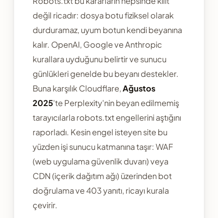
Robots.txt bu kararların hepsinde kilit
değil ricadır: dosya botu fiziksel olarak
durduramaz, uyum botun kendi beyanına
kalır. OpenAI, Google ve Anthropic
kurallara uyduğunu belirtir ve sunucu
günlükleri genelde bu beyanı destekler.
Buna karşılık Cloudflare,
Ağustos
2025
'te Perplexity'nin beyan edilmemiş
tarayıcılarla robots.txt engellerini aştığını
raporladı. Kesin engel isteyen site bu
yüzden işi sunucu katmanına taşır: WAF
(web uygulama güvenlik duvarı) veya
CDN (içerik dağıtım ağı) üzerinden bot
doğrulama ve 403 yanıtı, ricayı kurala
çevirir.