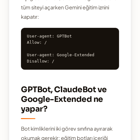
tüm siteyi açarken Gemini eğitim iznini
kapatır:
User-agent: GPTBot

Allow: /

User-agent: Google-Extended

Disallow: /
GPTBot, ClaudeBot ve
Google-Extended ne
yapar?
Bot kimliklerini iki görev sınıfına ayırarak
okumak gerekir: eğitim botları içeriği