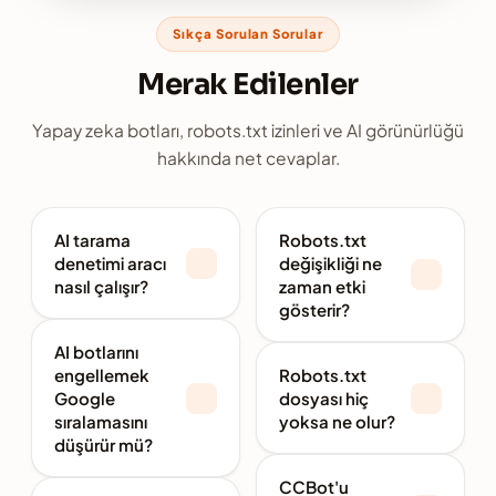
Sıkça Sorulan Sorular
Merak Edilenler
Yapay zeka botları, robots.txt izinleri ve AI görünürlüğü
hakkında net cevaplar.
AI tarama
Robots.txt
denetimi aracı
değişikliği ne
nasıl çalışır?
zaman etki
gösterir?
Araç, girdiğiniz alan
AI botlarını
Hemen değil; botlar
adının robots.txt
engellemek
Robots.txt
dosyayı her ziyarette
dosyasını canlı çeker,
Google
dosyası hiç
değil aralıklarla çeker.
User-agent bloklarını
sıralamasını
yoksa ne olur?
Google, resmi
ayrıştırır ve 12 yapay
düşürür mü?
dokümantasyonuna
zeka botunun her biri
Dosyanın yokluğu tam
göre robots.txt
için geçerli kuralı
CCBot'u
Düşürmez; klasik
açıklık anlamına gelir: