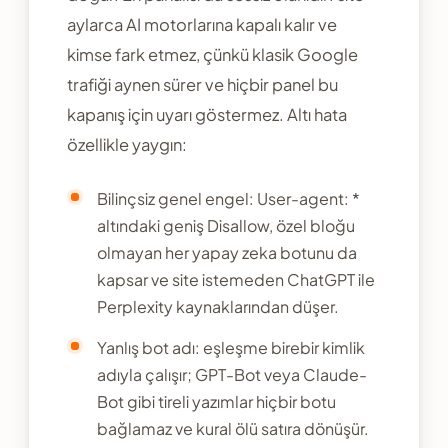
aylarca AI motorlarına kapalı kalır ve
kimse fark etmez, çünkü klasik Google
trafiği aynen sürer ve hiçbir panel bu
kapanış için uyarı göstermez. Altı hata
özellikle yaygın:
Bilinçsiz genel engel: User-agent: *
altındaki geniş Disallow, özel bloğu
olmayan her yapay zeka botunu da
kapsar ve site istemeden ChatGPT ile
Perplexity kaynaklarından düşer.
Yanlış bot adı: eşleşme birebir kimlik
adıyla çalışır; GPT-Bot veya Claude-
Bot gibi tireli yazımlar hiçbir botu
bağlamaz ve kural ölü satıra dönüşür.