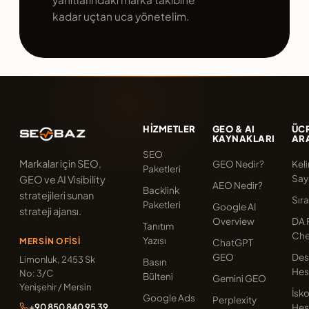
klasik arama
kadar uçtan uca yönetelim.
sonucundaki açıklama
metnini de sınırlar. İki
mekanizma ayrı
katmanlarda çalışır,
tercih de ayrı verilir.
HIZMETLER
GEO & AI
ÜCR
KAYNAKLARI
AR
SEO
Markalar için SEO,
GEO Nedir?
Kel
Paketleri
Say
GEO ve AI Visibility
AEO Nedir?
Backlink
stratejileri sunan
Sır
Paketleri
Google AI
strateji ajansı.
Overview
DA 
Tanıtım
Che
Yazısı
MERSIN OFISI
ChatGPT
GEO
Des
Limonluk, 2453 Sk
Basın
Hes
No: 3/C
Bülteni
Gemini GEO
Yenişehir / Mersin
İsk
Google Ads
Perplexity
+90 850 840 95 39
Hes