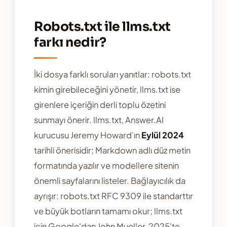
Robots.txt ile llms.txt
farkı nedir?
İki dosya farklı soruları yanıtlar: robots.txt
kimin girebileceğini yönetir, llms.txt ise
girenlere içeriğin derli toplu özetini
sunmayı önerir. llms.txt, Answer.AI
kurucusu Jeremy Howard'ın
Eylül 2024
tarihli önerisidir; Markdown adlı düz metin
formatında yazılır ve modellere sitenin
önemli sayfalarını listeler. Bağlayıcılık da
ayrışır: robots.txt RFC 9309 ile standarttır
ve büyük botların tamamı okur; llms.txt
için Google'dan John Mueller, 2025'te