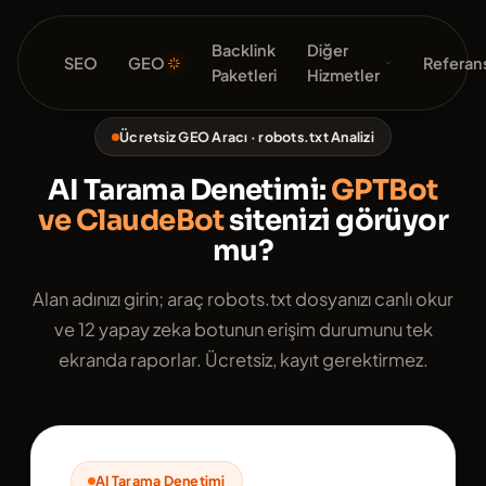
Backlink
Diğer
SEO
GEO
Referans
Paketleri
Hizmetler
Ücretsiz GEO Aracı · robots.txt Analizi
AI Tarama Denetimi:
GPTBot
ve ClaudeBot
sitenizi görüyor
mu?
Alan adınızı girin; araç robots.txt dosyanızı canlı okur
ve 12 yapay zeka botunun erişim durumunu tek
ekranda raporlar. Ücretsiz, kayıt gerektirmez.
AI Tarama Denetimi