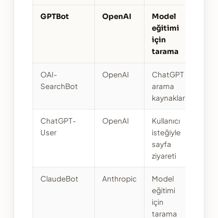
GPTBot
OpenAI
Model
eğitimi
için
tarama
OAI-
OpenAI
ChatGPT
SearchBot
arama
kaynakları
ChatGPT-
OpenAI
Kullanıcı
User
isteğiyle
sayfa
ziyareti
ClaudeBot
Anthropic
Model
eğitimi
için
tarama