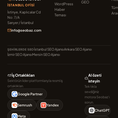
GEO
WordPress
İSTANBUL OFISI
Tü
Haber
İstinye, Kaplıcalar Cd
Ara
Teması
No: 7/A
Sarıyer / İstanbul
info@seobaz.com
İstanbul SEO Ajansı
Ankara SEO Ajansı
ŞEHIRLERDE SEO
İzmir SEO Ajansı
Mersin SEO Ajansı
İş Ortaklıkları
AI özeti
Sektörün lider platformlarıyla resmi iş
isteyin
ortaklıkları.
Tek tıkla
sevdiğiniz
Google Partner
motora Seobaz'ı
sorun.
Semrush
Yandex
ChatGPT
Meta