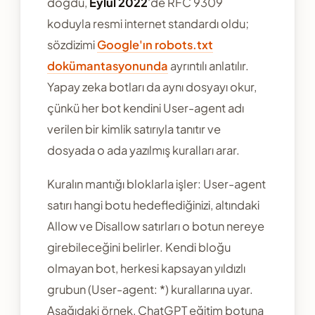
doğdu,
Eylül 2022
'de RFC 9309
koduyla resmi internet standardı oldu;
sözdizimi
Google'ın robots.txt
dokümantasyonunda
ayrıntılı anlatılır.
Yapay zeka botları da aynı dosyayı okur,
çünkü her bot kendini User-agent adı
verilen bir kimlik satırıyla tanıtır ve
dosyada o ada yazılmış kuralları arar.
Kuralın mantığı bloklarla işler: User-agent
satırı hangi botu hedeflediğinizi, altındaki
Allow ve Disallow satırları o botun nereye
girebileceğini belirler. Kendi bloğu
olmayan bot, herkesi kapsayan yıldızlı
grubun (User-agent: *) kurallarına uyar.
Aşağıdaki örnek, ChatGPT eğitim botuna