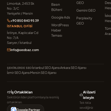
GEO
Des
Limonluk, 2453 Sk
Basın
Hes
No: 3/C
Bülteni
Gemini GEO
Yenişehir / Mersin
İsk
Google Ads
Perplexity
+90 850 840 95 39
Hes
GEO
WordPress
İSTANBUL OFISI
Tü
Haber
İstinye, Kaplıcalar Cd
Ara
Teması
No: 7/A
Sarıyer / İstanbul
info@seobaz.com
İstanbul SEO Ajansı
Ankara SEO Ajansı
ŞEHIRLERDE SEO
İzmir SEO Ajansı
Mersin SEO Ajansı
İş Ortaklıkları
AI özeti
Sektörün lider platformlarıyla resmi iş
isteyin
ortaklıkları.
Tek tıkla
sevdiğiniz
Google Partner