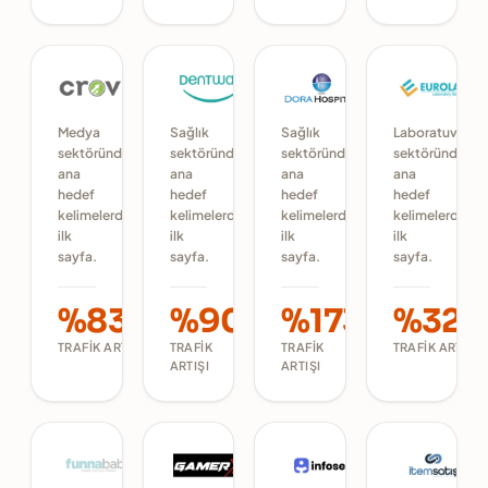
Medya
Sağlık
Sağlık
Laboratuvar
sektöründe
sektöründe
sektöründe
sektöründe
ana
ana
ana
ana
hedef
hedef
hedef
hedef
kelimelerde
kelimelerde
kelimelerde
kelimelerde
ilk
ilk
ilk
ilk
sayfa.
sayfa.
sayfa.
sayfa.
%837
%90
%173
%325
TRAFIK ARTIŞI
TRAFIK
TRAFIK
TRAFIK ARTIŞI
ARTIŞI
ARTIŞI