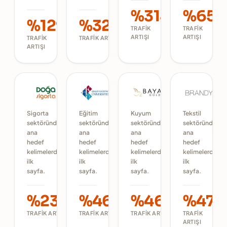
%318
%65
%129
%324
TRAFIK
TRAFIK
ARTIŞI
ARTIŞI
TRAFIK
TRAFIK ARTIŞI
ARTIŞI
Sigorta
Eğitim
Kuyum
Tekstil
sektöründe
sektöründe
sektöründe
sektöründe
ana
ana
ana
ana
hedef
hedef
hedef
hedef
kelimelerde
kelimelerde
kelimelerde
kelimelerde
ilk
ilk
ilk
ilk
sayfa.
sayfa.
sayfa.
sayfa.
%233
%465
%465
%47
TRAFIK ARTIŞI
TRAFIK ARTIŞI
TRAFIK ARTIŞI
TRAFIK
ARTIŞI