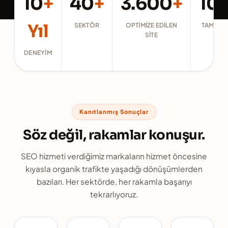
10
+
40
+
3.600
+
10
Yıl
SEKTÖR
OPTIMIZE EDILEN
TAMAMLA
SITE
DENEYIM
Kanıtlanmış Sonuçlar
Söz değil, rakamlar konuşur.
SEO hizmeti verdiğimiz markaların hizmet öncesine
kıyasla organik trafikte yaşadığı dönüşümlerden
bazıları. Her sektörde, her rakamla başarıyı
tekrarlıyoruz.