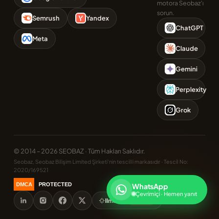
motora Seobaz'ı
sorun.
Semrush
Yandex
ChatGPT
Meta
Claude
Gemini
Perplexity
Grok
© 2014 – 2026 SEOBAZ · Tüm Hakları Saklıdır.
Seobaz, Seobaz Bilişim Limited Şirketi'nin tescilli markasıdır · Tescil No:
2020/169521
DMCA
PROTECTED
WhatsApp
Çevrimiçi · Hemen yanıt
llms.txt
AI Ready