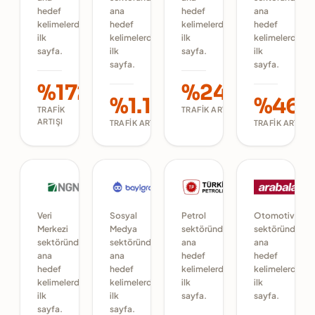
hedef
ana
hedef
ana
kelimelerde
hedef
kelimelerde
hedef
ilk
kelimelerde
ilk
kelimelerde
sayfa.
ilk
sayfa.
ilk
sayfa.
sayfa.
%172
%245
%1.125
%465
TRAFIK
TRAFIK ARTIŞI
ARTIŞI
TRAFIK ARTIŞI
TRAFIK ARTIŞI
Veri
Sosyal
Petrol
Otomotiv
Merkezi
Medya
sektöründe
sektöründe
sektöründe
sektöründe
ana
ana
ana
ana
hedef
hedef
hedef
hedef
kelimelerde
kelimelerde
kelimelerde
kelimelerde
ilk
ilk
ilk
ilk
sayfa.
sayfa.
sayfa.
sayfa.