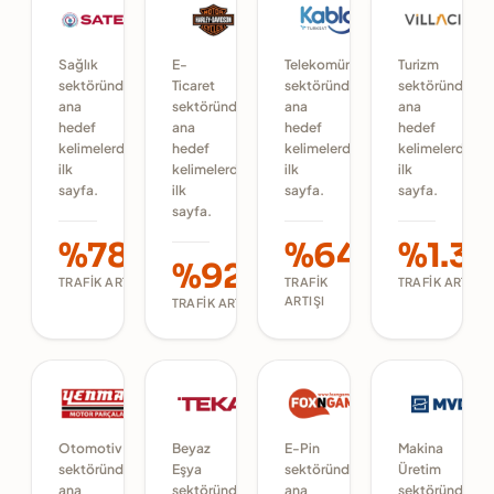
Sağlık
E-
Telekomünikasyon
Turizm
sektöründe
Ticaret
sektöründe
sektöründe
ana
sektöründe
ana
ana
hedef
ana
hedef
hedef
kelimelerde
hedef
kelimelerde
kelimelerde
ilk
kelimelerde
ilk
ilk
sayfa.
ilk
sayfa.
sayfa.
sayfa.
%780
%64
%1.31
%920
TRAFIK ARTIŞI
TRAFIK
TRAFIK ARTIŞI
ARTIŞI
TRAFIK ARTIŞI
Otomotiv
Beyaz
E-Pin
Makina
sektöründe
Eşya
sektöründe
Üretim
ana
sektöründe
ana
sektöründe