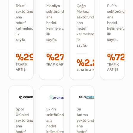
Tekstil
Mobilya
Çağrı
E-Pin
sektöründe
sektöründe
Merkezi
sektöründe
ana
ana
sektöründe
ana
hedef
hedef
ana
hedef
kelimelerde
kelimelerde
hedef
kelimelerde
ilk
ilk
kelimelerde
ilk
sayfa.
sayfa.
ilk
sayfa.
sayfa.
%291
%277
%72
%2.256
TRAFIK
TRAFIK ARTIŞI
TRAFIK
ARTIŞI
ARTIŞI
TRAFIK ARTIŞI
Spor
E-Pin
Su
Ürünleri
sektöründe
Arıtma
sektöründe
ana
sektöründe
ana
hedef
ana
hedef
kelimelerde
hedef