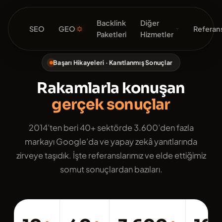
Backlink
Diğer
SEO
GEO
Referans
Paketleri
Hizmetler
Başarı Hikayeleri · Kanıtlanmış Sonuçlar
Rakamlarla konuşan
gerçek sonuçlar
2014’ten beri 40+ sektörde 3.600’den fazla
markayı Google’da ve yapay zekâ yanıtlarında
zirveye taşıdık. İşte referanslarımız ve elde ettiğimiz
somut sonuçlardan bazıları.