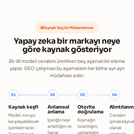
Kaynak Seçim Mekanizması
Yapay zeka bir markayı neye
göre kaynak gösteriyor
Bir dil modeli cevabını üretirken beş aşamalı bir eleme
yapar. GEO çalışması bu aşamaların her birine ayrı ayrı
müdahale eder.
01
02
03
04
Kaynak keşfi
Anlamsal
Otorite
Alıntılanm
anlama
doğrulama
Model, soruyu
Cevabın
İçeriğin neyi
Kaynağın
karşılayabilecek
içinde kayna
anlattığını ve
tutarlılığını,
içerikleri tarar.
olarak
hangi
uzmanlığını
Taranamayan
gösterilir.