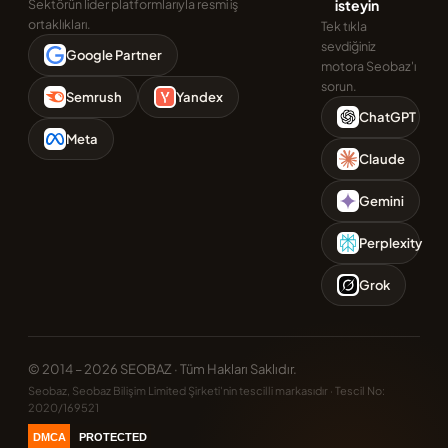
Sektörün lider platformlarıyla resmi iş
isteyin
ortaklıkları.
Tek tıkla
sevdiğiniz
Google Partner
motora Seobaz'ı
sorun.
Semrush
Yandex
ChatGPT
Meta
Claude
Gemini
Perplexity
Grok
© 2014 – 2026 SEOBAZ · Tüm Hakları Saklıdır.
Seobaz, Seobaz Bilişim Limited Şirketi'nin tescilli markasıdır · Tescil No:
2020/169521
DMCA
PROTECTED