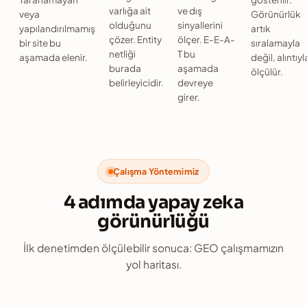
varlığa ait
ve dış
veya
Görünürlük
olduğunu
sinyallerini
yapılandırılmamış
artık
çözer. Entity
ölçer. E-E-A-
bir site bu
sıralamayla
netliği
T bu
aşamada elenir.
değil, alıntıyl
burada
aşamada
ölçülür.
belirleyicidir.
devreye
girer.
Çalışma Yöntemimiz
4 adımda yapay zeka
görünürlüğü
İlk denetimden ölçülebilir sonuca: GEO çalışmamızın
yol haritası.