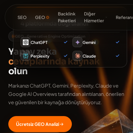
Backlink
Diğer
AI KAYNAK SINYALI
SEO
GEO
Referans
Paketleri
Hizmetler
4 platformda doğrulandı
GEO · Generative Engine Optimization
ChatGPT
Gemini
Yapay zeka
Perplexity
Claude
cevaplarında kaynak
olun
Markanızı ChatGPT, Gemini, Perplexity, Claude ve
Google AI Overviews tarafından alıntılanan, önerilen
ve güvenilen bir kaynağa dönüştürüyoruz.
Ücretsiz GEO Analizi