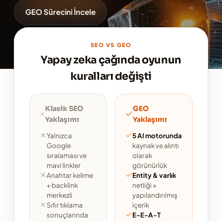
GEO Sürecini İncele
SEO VS GEO
Yapay zeka çağında oyunun
kuralları değişti
Klasik SEO
GEO
Yaklaşımı
Yaklaşımı
Yalnızca
5 AI motorunda
Google
kaynak ve alıntı
sıralaması ve
olarak
mavi linkler
görünürlük
Anahtar kelime
Entity & varlık
+ backlink
netliği +
merkezli
yapılandırılmış
Sıfır tıklama
içerik
sonuçlarında
E-E-A-T