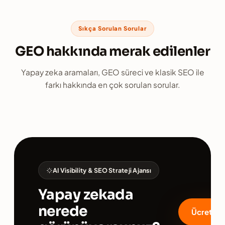
Sıkça Sorulan Sorular
GEO hakkında merak edilenler
Yapay zeka aramaları, GEO süreci ve klasik SEO ile
farkı hakkında en çok sorulan sorular.
AI Visibility & SEO Strateji Ajansı
Yapay zekada
nerede
Ücretsiz 