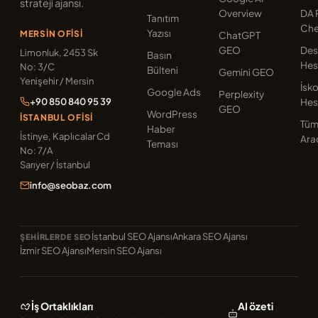
strateji ajansı.
Overview
DA 
Tanıtım
Che
Yazısı
MERSIN OFISI
ChatGPT
GEO
Des
Limonluk, 2453 Sk
Basın
Hes
No: 3/C
Bülteni
Gemini GEO
Yenişehir / Mersin
İsk
Google Ads
Perplexity
+90 850 840 95 39
Hes
GEO
WordPress
İSTANBUL OFISI
Tü
Haber
İstinye, Kaplıcalar Cd
Ara
Teması
No: 7/A
Sarıyer / İstanbul
info@seobaz.com
İstanbul SEO Ajansı
Ankara SEO Ajansı
ŞEHIRLERDE SEO
İzmir SEO Ajansı
Mersin SEO Ajansı
İş Ortaklıkları
AI özeti