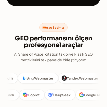
Araç Setimiz
GEO performansını ölçen
profesyonel araçlar
AI Share of Voice, citation takibi ve klasik SEO
metriklerini tek panelde birleştiriyoruz.
ili
Bing Webmaster
Yandex Webmaster
S
e
Grok
Copilot
DeepSeek
Google A