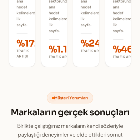
ana
sektöründe
ana
sektöründe
hedef
ana
hedef
ana
kelimelerde
hedef
kelimelerde
hedef
ilk
kelimelerde
ilk
kelimelerde
sayfa.
ilk
sayfa.
ilk
sayfa.
sayfa.
%172
%245
%1.125
%465
TRAFIK
TRAFIK ARTIŞI
ARTIŞI
TRAFIK ARTIŞI
TRAFIK ARTIŞI
Müşteri Yorumları
Markaların gerçek sonuçları
Birlikte çalıştığımız markaların kendi sözleriyle
paylaştığı deneyimler ve elde ettikleri somut