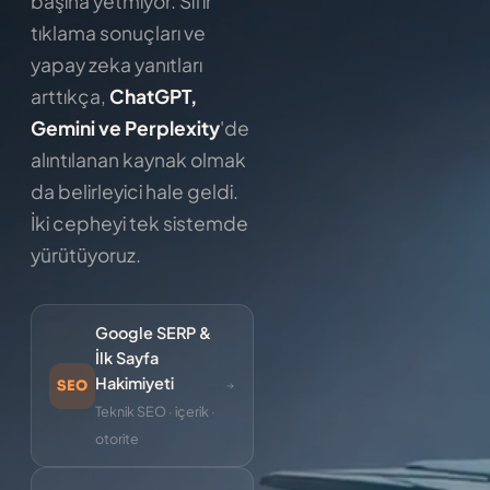
başına yetmiyor. Sıfır
tıklama sonuçları ve
yapay zeka yanıtları
arttıkça,
ChatGPT,
Gemini ve Perplexity
'de
alıntılanan kaynak olmak
da belirleyici hale geldi.
İki cepheyi tek sistemde
yürütüyoruz.
Google SERP &
İlk Sayfa
Hakimiyeti
SEO
Teknik SEO · içerik ·
otorite