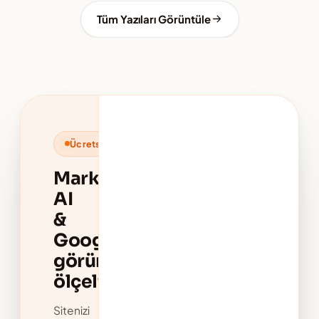
Tüm Yazıları Görüntüle
Ücretsiz Görünürlük Analizi
Markanızın
AI
&
Google
görünürlüğünü
ölçelim
Sitenizi