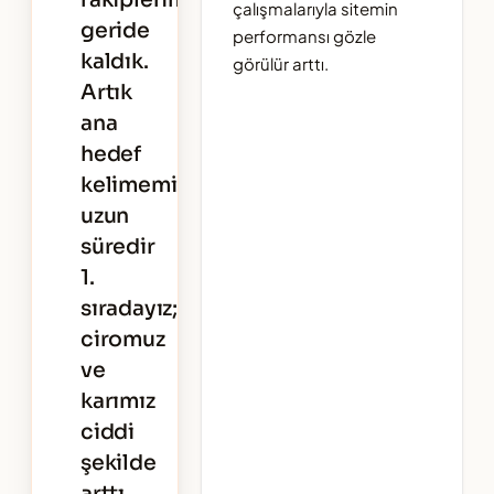
rakiplerimizden
çalışmalarıyla sitemin
geride
performansı gözle
kaldık.
görülür arttı.
Artık
ana
hedef
kelimemizde
uzun
süredir
1.
sıradayız;
ciromuz
ve
karımız
ciddi
şekilde