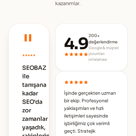
kazanımlar.
"
200+
4.9
değerlendirme
Google & müşteri
yorumları
ortalaması
SEOBAZ
ile
tanışana
kadar
İşinde gerçekten uzman
bir ekip. Profesyonel
SEO'da
yaklaşımları ve hızlı
zor
iletişimleri sayesinde
zamanlar
işbirliğimiz çok verimli
yaşadık,
geçti. Stratejik