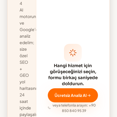
4
AI
motorunda
ve
Google'da
analiz
edelim;
size
özel
SEO
Hangi hizmet için
+
görüşeceğinizi seçin,
GEO
formu birkaç saniyede
yol
doldurun.
haritasını
24
Ücretsiz Analiz Al
saat
veya telefonla arayın: +90
içinde
850 840 95 39
paylaşalım.