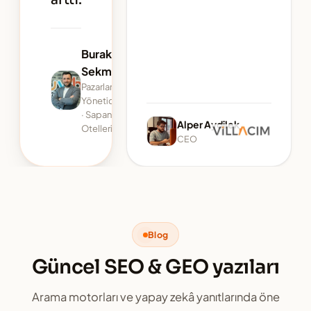
arttı.
Burak
Sekmen
%780
Pazarlama
Yöneticisi
TRAFIK ARTIŞI
· Sapanca
Alper Aydilek
Otelleri
CEO
Blog
Güncel SEO & GEO yazıları
Arama motorları ve yapay zekâ yanıtlarında öne