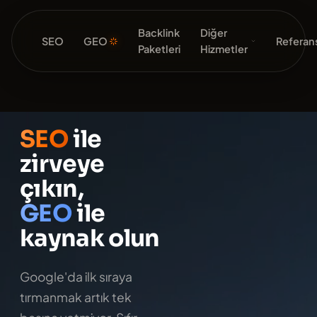
Backlink
Diğer
SEO
GEO
Referans
Paketleri
Hizmetler
SEO
ile
zirveye
çıkın,
GEO
ile
kaynak olun
Google'da ilk sıraya
tırmanmak artık tek