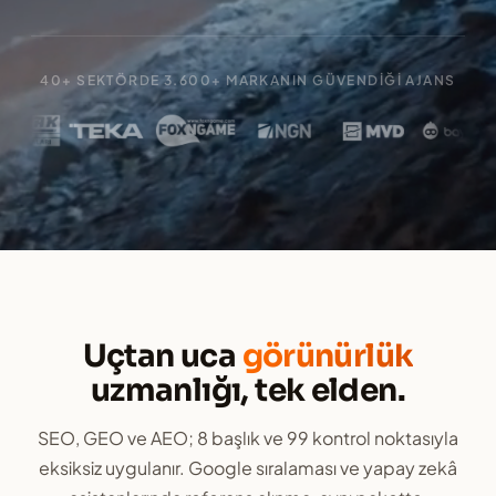
40+ SEKTÖRDE 3.600+ MARKANIN GÜVENDIĞI AJANS
Uçtan uca
görünürlük
uzmanlığı, tek elden.
SEO, GEO ve AEO; 8 başlık ve 99 kontrol noktasıyla
eksiksiz uygulanır. Google sıralaması ve yapay zekâ