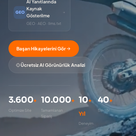
AI Yanıtlarında
Kaynak
GEO
Gösterilme
GEO · AEO · llms.txt
Başarı Hikayelerini Gör
Ücretsiz AI Görünürlük Analizi
3.600
10.000
10
40
+
+
+
+
Optimize Site
Tamamlanan
Sektör
Yıl
Sipariş
Deneyim