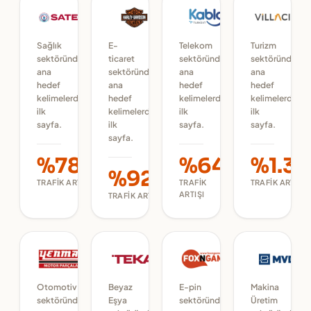
Sağlık
E-
Telekom
Turizm
sektöründe
ticaret
sektöründe
sektöründe
ana
sektöründe
ana
ana
hedef
ana
hedef
hedef
kelimelerde
hedef
kelimelerde
kelimelerde
ilk
kelimelerde
ilk
ilk
sayfa.
ilk
sayfa.
sayfa.
sayfa.
%780
%64
%1.31
%920
TRAFIK ARTIŞI
TRAFIK
TRAFIK ARTIŞI
ARTIŞI
TRAFIK ARTIŞI
Otomotiv
Beyaz
E-pin
Makina
sektöründe
Eşya
sektöründe
Üretim