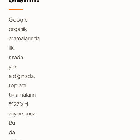
Google
organik
aramalarında
ilk
sırada
yer
aldığınızda,
toplam
tıklamaların
%27’sini
alıyorsunuz.
Bu
da