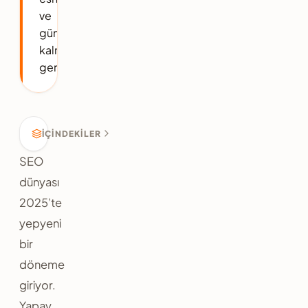
ve
güncel
kalmak
gerekiyor.
İÇINDEKILER
SEO
dünyası
2025’te
yepyeni
bir
döneme
giriyor.
Yapay