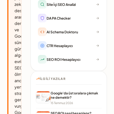
zeka
Site İçi SEO Analizi
destekli
arama
DA PA Checker
deneyimleri
ve
AI Schema Doktoru
Google'ın
sürekli
CTR Hesaplayıcı
güncellenen
algoritmalarıyla
SEO ROI Hesaplayıcı
evrimleşiyor.
SEO'nun
ölmediği,
İLGILI YAZILAR
ancak
yeni
stratejiler
Google'da üst sıralara çıkmak
ne demektir?
gerektirdiği
15 Temmuz 2026
vurgulanıyor.
Google'ın
SEO ROI nasıl hesaplanır?