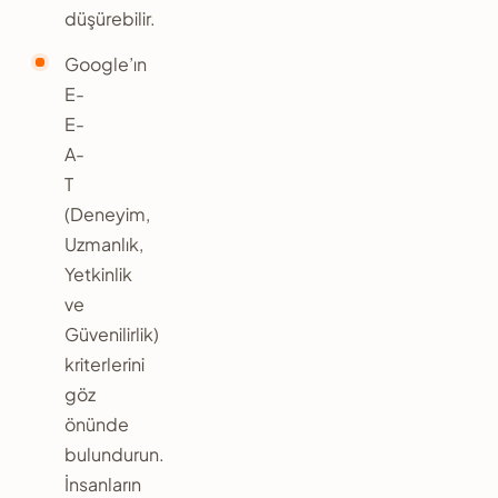
düşürebilir.
Google’ın
E-
E-
A-
T
(Deneyim,
Uzmanlık,
Yetkinlik
ve
Güvenilirlik)
kriterlerini
göz
önünde
bulundurun.
İnsanların