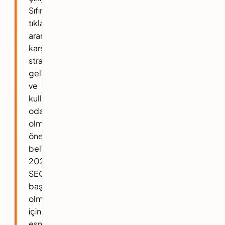
Sıfır
tıklamalı
aramalara
karşı
stratejiler
geliştirmenin
ve
kullanıcı
odaklı
olmanın
önemi
belirtiliyor.
2025'te
SEO'da
başarılı
olmak
için
esnek