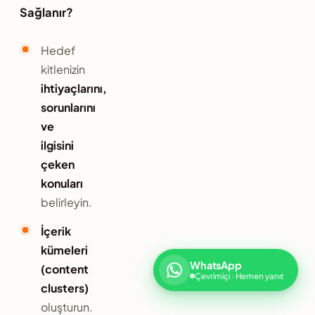
Sağlanır?
Hedef
kitlenizin
ihtiyaçlarını,
sorunlarını
ve
ilgisini
çeken
konuları
belirleyin.
İçerik
kümeleri
WhatsApp
(content
Çevrimiçi · Hemen yanıt
clusters)
oluşturun.