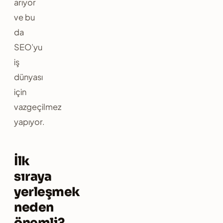
arıyor
ve bu
da
SEO’yu
iş
dünyası
için
vazgeçilmez
yapıyor.
İlk
sıraya
yerleşmek
neden
önemli?