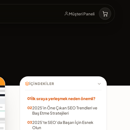
Müşteri Paneli
İÇINDEKILER
İlk sıraya yerleşmek neden önemli?
2025’in Öne Çıkan SEO Trendleri ve
Baş Etme Stratejileri
2025’te SEO’da Başarı İçin Esnek
Olun