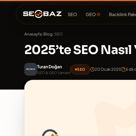
SEO
GEO
Backlink Pake
Anasayfa
/
Blog
/
SEO
2025’te SEO Nasıl 
Turan Doğan
20 Ocak 2025
6 dk
SEO
SEO & GEO Uzmanı