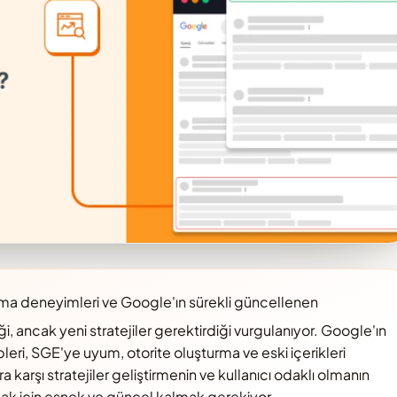
ma deneyimleri ve Google'ın sürekli güncellenen
, ancak yeni stratejiler gerektirdiği vurgulanıyor. Google'ın
pleri, SGE'ye uyum, otorite oluşturma ve eski içerikleri
a karşı stratejiler geliştirmenin ve kullanıcı odaklı olmanın
lmak için esnek ve güncel kalmak gerekiyor.