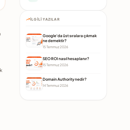
İLGILI YAZILAR
n
Google'da üst sıralara çıkmak
ne demektir?
15 Temmuz 2026
SEO ROI nasıl hesaplanır?
15 Temmuz 2026
ük
Domain Authority nedir?
14 Temmuz 2026