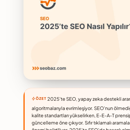
2025'te SEO, yapay zeka destekli ara
ÖZET
algoritmalarıyla evrimleşiyor. SEO'nun ölmediği
kalite standartları yükselirken, E-E-A-T prensi
güncelleme öne çıkıyor. Sıfır tıklamalı aramalar
önemi belirtiliyor. 2025'te SEO'da başarılı o