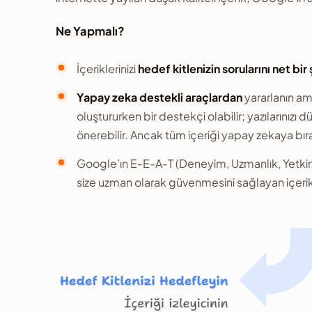
Ne Yapmalı?
İçeriklerinizi
hedef kitlenizin sorularını net bi
Yapay zeka destekli araçlardan
yararlanın a
oluştururken bir destekçi olabilir; yazılarınızı düz
önerebilir. Ancak tüm içeriği yapay zekaya bırak
Google’ın E-E-A-T (Deneyim, Uzmanlık, Yetkinlik
size uzman olarak güvenmesini sağlayan içerikl