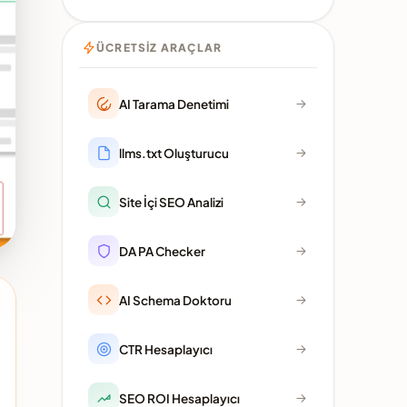
ÜCRETSIZ ARAÇLAR
AI Tarama Denetimi
llms.txt Oluşturucu
Site İçi SEO Analizi
DA PA Checker
AI Schema Doktoru
CTR Hesaplayıcı
SEO ROI Hesaplayıcı