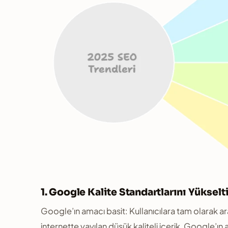
1. Google Kalite Standartlarını Yükselt
Google’ın amacı basit: Kullanıcılara tam olarak arad
internette yayılan düşük kaliteli içerik, Google’ın a