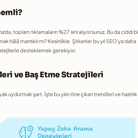
nemli?
ızda, toplam tıklamaların %27’sini alıyorsunuz. Bu da ciddi bi
mak hâlâ mantıklı mı? Kesinlikle. Şirketler bu yıl SEO’ya daha
ratejilerle desteklemek gerekiyor.
ri ve Baş Etme Stratejileri
ak uydurmak şart. İşte bu yılın öne çıkan trendleri ve hazırlık