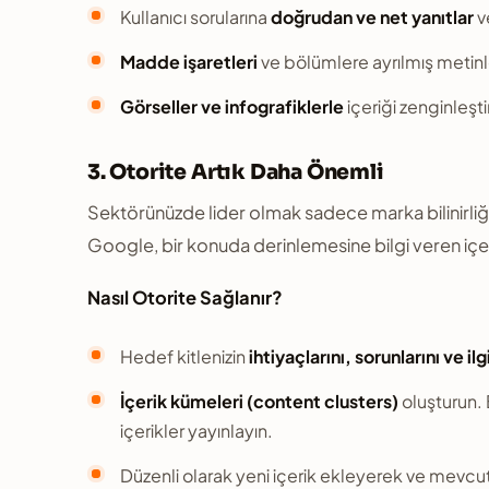
Kullanıcı sorularına
doğrudan ve net yanıtlar
ve
Madde işaretleri
ve bölümlere ayrılmış metinler
Görseller ve infografiklerle
içeriği zenginleşt
3. Otorite Artık Daha Önemli
Sektörünüzde lider olmak sadece marka bilinirliği 
Google, bir konuda derinlemesine bilgi veren içer
Nasıl Otorite Sağlanır?
Hedef kitlenizin
ihtiyaçlarını, sorunlarını ve il
İçerik kümeleri (content clusters)
oluşturun. B
içerikler yayınlayın.
Düzenli olarak yeni içerik ekleyerek ve mevcut 