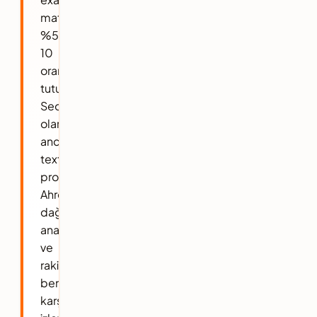
match
%5-
10
oranında
tutulur.
Seobaz
olarak
anchor
text
profilini
Ahrefs
dağılım
analizi
ve
rakip
benchmark
karşılaştırmasıyla