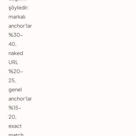
şöyledir:
markalı
anchor'lar
%30-
40,
naked
URL
%20-
25,
genel
anchor'lar
%15-
20,
exact
match