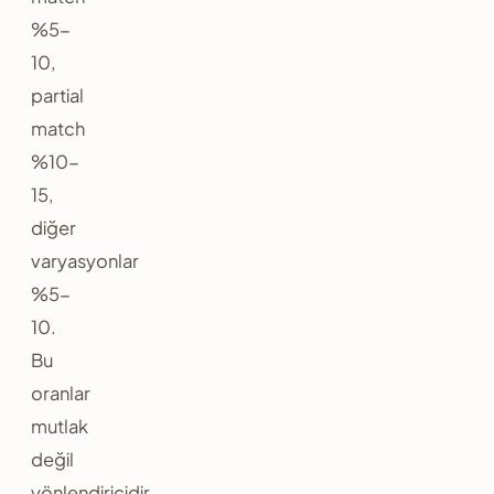
%5-
10,
partial
match
%10-
15,
diğer
varyasyonlar
%5-
10.
Bu
oranlar
mutlak
değil
yönlendiricidir.