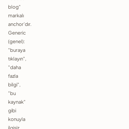
blog"
markalı
anchor'dır.
Generic
(genel):
"buraya
tıklayın",
"daha
fazla
bilgi",
"bu
kaynak"
gibi
konuyla
ilgisiz