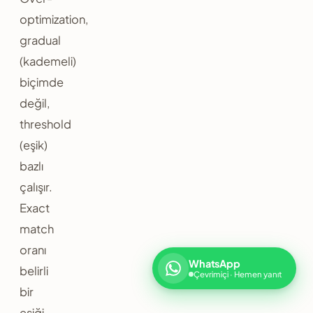
optimization,
gradual
(kademeli)
biçimde
değil,
threshold
(eşik)
bazlı
çalışır.
Exact
match
oranı
WhatsApp
belirli
Çevrimiçi · Hemen yanıt
bir
eşiği