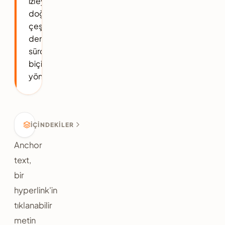
izleyerek
doğal
çeşitlilik
dengesini
sürdürülebilir
biçimde
yönetiyoruz.
İÇINDEKILER
Anchor
text,
bir
hyperlink'in
tıklanabilir
metin