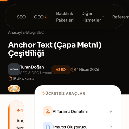
Backlink
Diğer
SEO
GEO
Referans
Paketleri
Hizmetler
Anasayfa
/
Blog
/
SEO
Anchor Text (Çapa Metni)
Çeşitliliği
Turan Doğan
14 Nisan 2026
SEO
SEO & GEO Uzmanı
19 dk okuma
ÜCRETSIZ ARAÇLAR
AI Tarama Denetimi
ÖZET
Anchor
llms.txt Oluşturucu
text