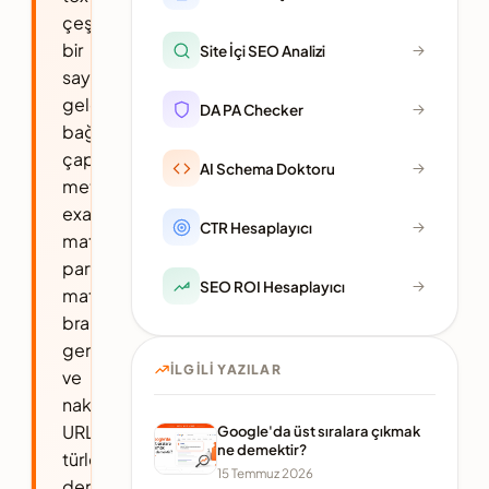
çeşitliliği,
bir
Site İçi SEO Analizi
sayfaya
gelen
DA PA Checker
bağlantılardaki
çapa
AI Schema Doktoru
metinlerinin
exact
CTR Hesaplayıcı
match,
partial
SEO ROI Hesaplayıcı
match,
branded,
generic
İLGILI YAZILAR
ve
naked
URL
Google'da üst sıralara çıkmak
ne demektir?
türlerinde
15 Temmuz 2026
dengeli