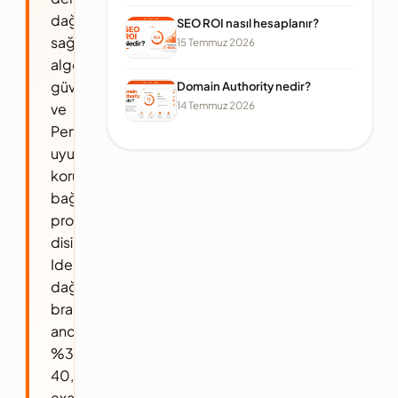
dağılımını
SEO ROI nasıl hesaplanır?
sağlayarak
15 Temmuz 2026
algoritmik
güvenilirlik
Domain Authority nedir?
14 Temmuz 2026
ve
Penguin
uyumluluğunu
koruyan
bağlantı
profili
disiplinidir.
Ideal
dağılımda
branded
anchor
%30-
40,
exact