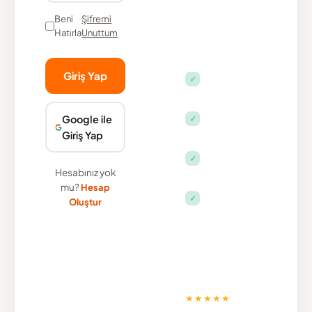
yeni
Beni
Şifremi
çağında
Hatırla
Unuttum
öne çıkar.
Giriş Yap
Online
✓
raporlama
paneli
Sipariş ve
Google ile
✓
teslimat takibi
Giriş Yap
tek ekranda
SEO · GEO ·
✓
AEO tek
Hesabınız yok
pakette
mu?
Hesap
Şeffaf fiyat,
✓
Oluştur
sürpriz ücret
yok
3.600+
marka
★★★★★
Seobaz'ı