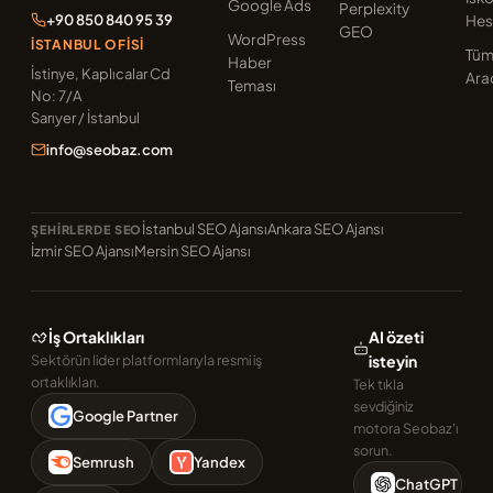
Google Ads
Perplexity
+90 850 840 95 39
Hes
GEO
WordPress
İSTANBUL OFISI
Tü
Haber
İstinye, Kaplıcalar Cd
Ara
Teması
No: 7/A
Sarıyer / İstanbul
info@seobaz.com
İstanbul SEO Ajansı
Ankara SEO Ajansı
ŞEHIRLERDE SEO
İzmir SEO Ajansı
Mersin SEO Ajansı
İş Ortaklıkları
AI özeti
Sektörün lider platformlarıyla resmi iş
isteyin
ortaklıkları.
Tek tıkla
sevdiğiniz
Google Partner
motora Seobaz'ı
sorun.
Semrush
Yandex
ChatGPT