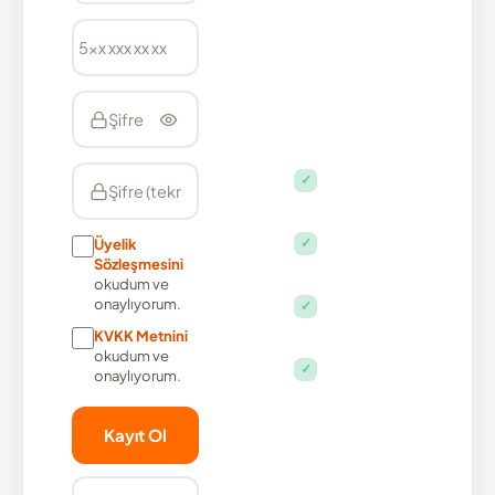
zekânın
yeni
çağında
öne çıkar.
Online
✓
raporlama
paneli
Sipariş ve
✓
Üyelik
teslimat takibi
Sözleşmesini
tek ekranda
okudum ve
SEO · GEO ·
onaylıyorum.
✓
AEO tek
KVKK Metnini
pakette
okudum ve
Şeffaf fiyat,
✓
onaylıyorum.
sürpriz ücret
yok
Kayıt Ol
3.600+