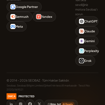
Tek tıkla
sevdiğiniz
Google Partner
motora Seobaz'ı
sorun.
Semrush
Yandex
ChatGPT
Meta
Claude
Gemini
Perplexity
Grok
© 2014 – 2026 SEOBAZ · Tüm Hakları Saklıdır.
Seobaz, Seobaz Bilişim Limited Şirketi'nin tescilli markasıdır · Tescil No:
2020/169521
DMCA
PROTECTED
llms.txt
AI Ready