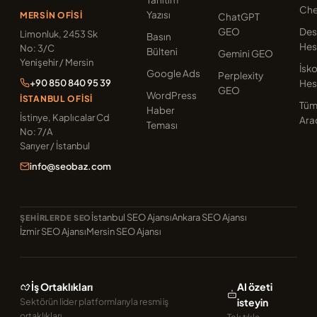
Che
Yazısı
MERSIN OFISI
ChatGPT
GEO
Des
Limonluk, 2453 Sk
Basın
Hes
No: 3/C
Bülteni
Gemini GEO
Yenişehir / Mersin
İsk
Google Ads
Perplexity
+90 850 840 95 39
Hes
GEO
WordPress
İSTANBUL OFISI
Tü
Haber
İstinye, Kaplıcalar Cd
Ara
Teması
No: 7/A
Sarıyer / İstanbul
info@seobaz.com
İstanbul SEO Ajansı
Ankara SEO Ajansı
ŞEHIRLERDE SEO
İzmir SEO Ajansı
Mersin SEO Ajansı
İş Ortaklıkları
AI özeti
Sektörün lider platformlarıyla resmi iş
isteyin
ortaklıkları.