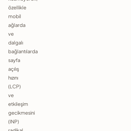
özellikle
mobil
ağlarda
ve
dalgalı
bağlantılarda
sayfa
açılış
hızını
(LCP)
ve
etkileşim
gecikmesini
(INP)
radikal