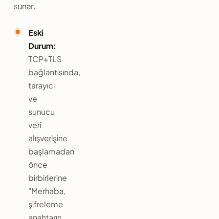
sunar.
Eski
Durum:
TCP+TLS
bağlantısında,
tarayıcı
ve
sunucu
veri
alışverişine
başlamadan
önce
birbirlerine
"Merhaba,
şifreleme
anahtarın