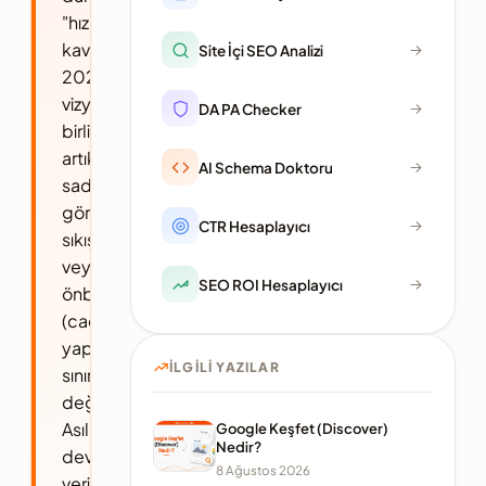
"hız"
kavramı,
Site İçi SEO Analizi
2026
vizyonuyla
DA PA Checker
birlikte
artık
AI Schema Doktoru
sadece
görselleri
CTR Hesaplayıcı
sıkıştırmak
veya
SEO ROI Hesaplayıcı
önbellekleme
(cache)
yapmakla
İLGILI YAZILAR
sınırlı
değildir.
Asıl
Google Keşfet (Discover)
Nedir?
devrim,
8 Ağustos 2026
verinin