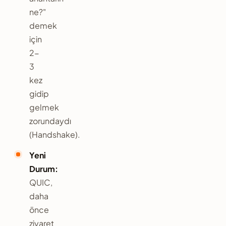
ne?"
demek
için
2-
3
kez
gidip
gelmek
zorundaydı
(Handshake).
Yeni
Durum:
QUIC,
daha
önce
ziyaret