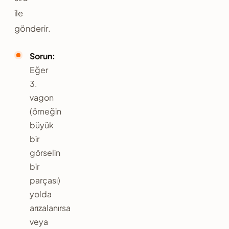
ile
gönderir.
Sorun:
Eğer
3.
vagon
(örneğin
büyük
bir
görselin
bir
parçası)
yolda
arızalanırsa
veya