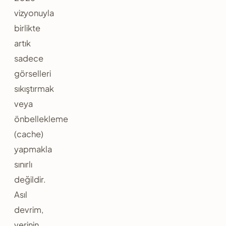
vizyonuyla
birlikte
artık
sadece
görselleri
sıkıştırmak
veya
önbellekleme
(cache)
yapmakla
sınırlı
değildir.
Asıl
devrim,
verinin