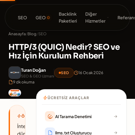
Backlink
Diğer
SEO
GEO
Referans
Paketleri
Hizmetler
Anasayfa
/
Blog
/
SEO
HTTP/3 (QUIC) Nedir? SEO ve
Hız İçin Kurulum Rehberi
Turan Doğan
16 Ocak 2026
SEO
SEO & GEO Uzmanı
9 dk okuma
ÜCRETSIZ ARAÇLAR
ÖZET
AI Tarama Denetimi
İnternet
llms.txt Oluşturucu
dünyasında