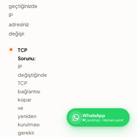
geçtiğinizde
IP
adresiniz
değişir.
TCP
Sorunu:
IP
değiştiğinde
TCP
bağlantısı
kopar
ve
WhatsApp
yeniden
Çevrimiçi · Hemen yanıt
kurulması
gerekir.