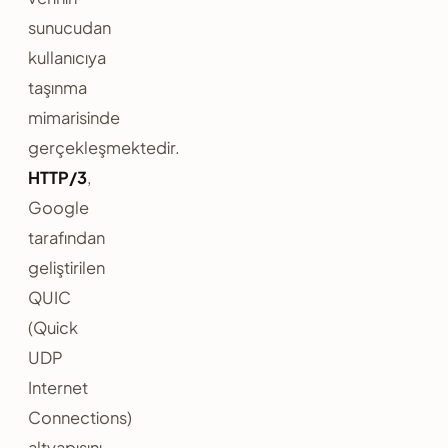
sunucudan
kullanıcıya
taşınma
mimarisinde
gerçekleşmektedir.
HTTP/3
,
Google
tarafından
geliştirilen
QUIC
(Quick
UDP
Internet
Connections)
altyapısını