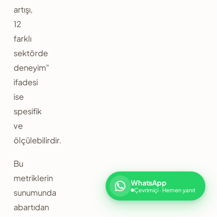
artışı,
12
farklı
sektörde
deneyim"
ifadesi
ise
spesifik
ve
ölçülebilirdir.
Bu
metriklerin
WhatsApp
Çevrimiçi · Hemen yanıt
sunumunda
abartıdan