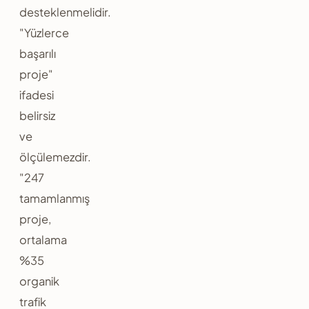
desteklenmelidir.
"Yüzlerce
başarılı
proje"
ifadesi
belirsiz
ve
ölçülemezdir.
"247
tamamlanmış
proje,
ortalama
%35
organik
trafik