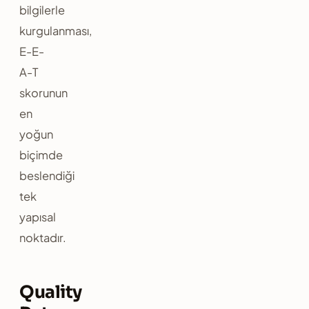
bilgilerle
kurgulanması,
E-E-
A-T
skorunun
en
yoğun
biçimde
beslendiği
tek
yapısal
noktadır.
Quality