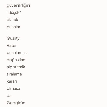
güvenilirliğini
"düşük"
olarak
puanlar.
Quality
Rater
puanlaması
doğrudan
algoritmik
sıralama
kararı
olmasa
da,
Google'ın