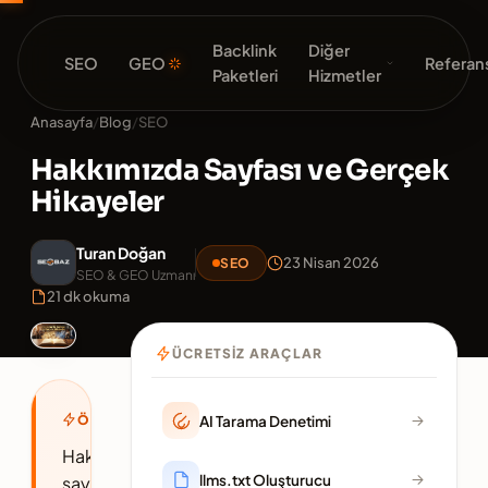
Backlink
Diğer
SEO
GEO
Referans
Paketleri
Hizmetler
Anasayfa
/
Blog
/
SEO
Hakkımızda Sayfası ve Gerçek
Hikayeler
Turan Doğan
23 Nisan 2026
SEO
SEO & GEO Uzmanı
21 dk okuma
ÜCRETSIZ ARAÇLAR
AI Tarama Denetimi
ÖZET
Hakkımızda
llms.txt Oluşturucu
sayfası,