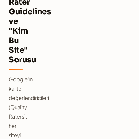
Rater
Guidelines
ve
"Kim
Bu
Site"
Sorusu
Google'ın
kalite
değerlendiricileri
(Quality
Raters),
her
siteyi