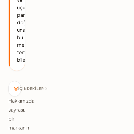
üçüncü
parti
doğrulama
unsurları
bu
merkezin
temel
bileşenleridir.
İÇINDEKILER
Hakkımızda
sayfası,
bir
markanın