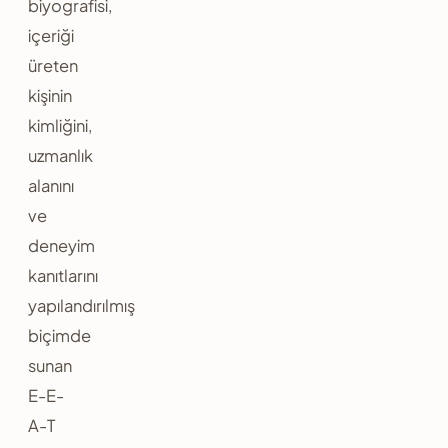
biyografisi,
içeriği
üreten
kişinin
kimliğini,
uzmanlık
alanını
ve
deneyim
kanıtlarını
yapılandırılmış
biçimde
sunan
E-E-
A-T