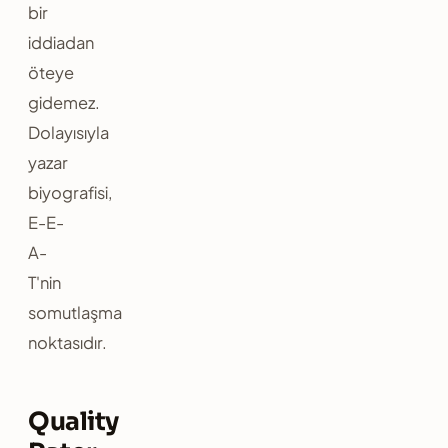
bir
iddiadan
öteye
gidemez.
Dolayısıyla
yazar
biyografisi,
E-E-
A-
T'nin
somutlaşma
noktasıdır.
Quality