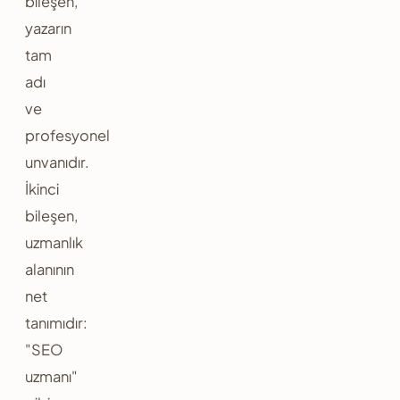
bileşen,
yazarın
tam
adı
ve
profesyonel
unvanıdır.
İkinci
bileşen,
uzmanlık
alanının
net
tanımıdır:
"SEO
uzmanı"