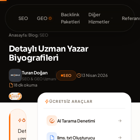
Backlink
Diğer
SEO
GEO
Referans
Paketleri
Hizmetler
Anasayfa
/
Blog
/
SEO
Detaylı Uzman Yazar
Biyografileri
Turan Doğan
13 Nisan 2026
SEO
SEO & GEO Uzmanı
18 dk okuma
ÜCRETSIZ ARAÇLAR
AI Tarama Denetimi
ÖZET
Detaylı
llms.txt Oluşturucu
uzman