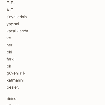
E-E-
A-T
sinyallerinin
yapısal
karşılıklarıdır
ve
her
biri
farklı
bir
güvenilirlik
katmanını
besler.
Birinci