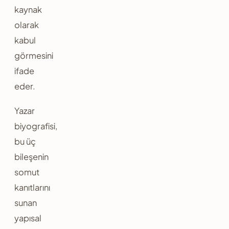
kaynak
olarak
kabul
görmesini
ifade
eder.
Yazar
biyografisi,
bu üç
bileşenin
somut
kanıtlarını
sunan
yapısal