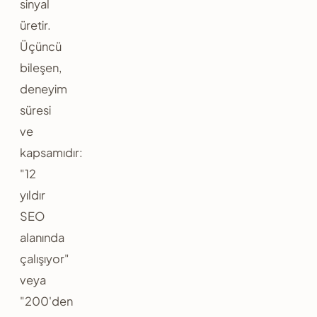
sinyal
üretir.
Üçüncü
bileşen,
deneyim
süresi
ve
kapsamıdır:
"12
yıldır
SEO
alanında
çalışıyor"
veya
"200'den