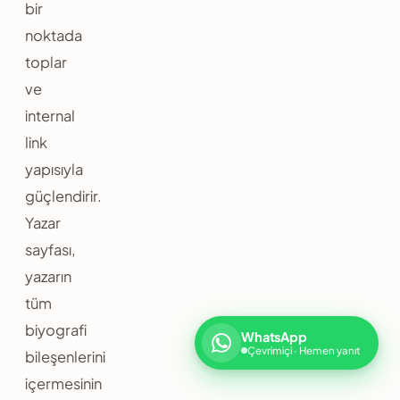
bir
noktada
toplar
ve
internal
link
yapısıyla
güçlendirir.
Yazar
sayfası,
yazarın
tüm
biyografi
WhatsApp
Çevrimiçi · Hemen yanıt
bileşenlerini
içermesinin