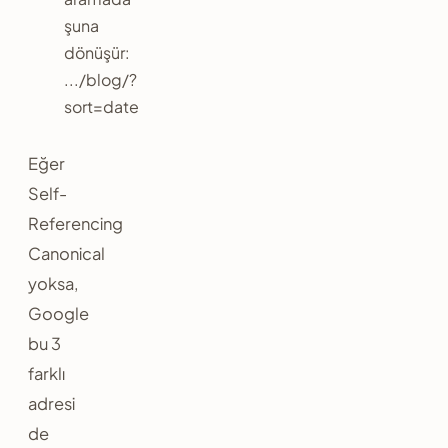
şuna
dönüşür:
.../blog/?
sort=date
Eğer
Self-
Referencing
Canonical
yoksa,
Google
bu 3
farklı
adresi
de