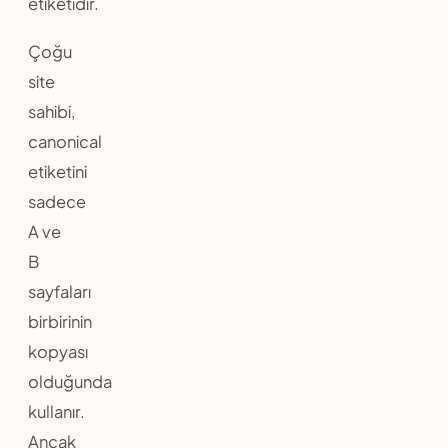
etiketidir.
Çoğu
site
sahibi,
canonical
etiketini
sadece
A ve
B
sayfaları
birbirinin
kopyası
olduğunda
kullanır.
Ancak