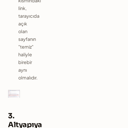
kısmındaki
link,
tarayıcıda
açık
olan
sayfanın
"temiz"
haliyle
birebir
aynı
olmalıdır.
3.
Altyapıya