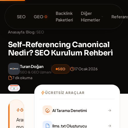
Backlink
Diğer
SEO
GEO
Referans
Paketleri
Hizmetler
Anasayfa
/
Blog
/
SEO
Self-Referencing Canonical
Nedir? SEO Kurulum Rehberi
Turan Doğan
17 Ocak 2026
SEO
SEO & GEO Uzmanı
7 dk okuma
ÜCRETSIZ ARAÇLAR
ÖZET
AI Tarama Denetimi
Arama
llms.txt Oluşturucu
motoru