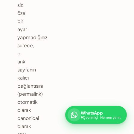
siz
özel
bir
ayar
yapmadığınız
sürece,
o
anki
sayfanın
kalıcı
bağlantısını
(permalink)
otomatik
olarak
WhatsApp
canonical
Çevrimiçi · Hemen yanıt
olarak