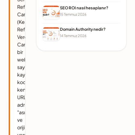
Referencing
SEO ROI nasıl hesaplanır?
Canonical
15 Temmuz 2026
(Kendine
Referans
Domain Authority nedir?
14 Temmuz 2026
Veren
Canonical),
bir
web
sayfasının
kaynak
kodunda,
kendi
URL
adresini
"asıl
ve
orijinal
versiyon"