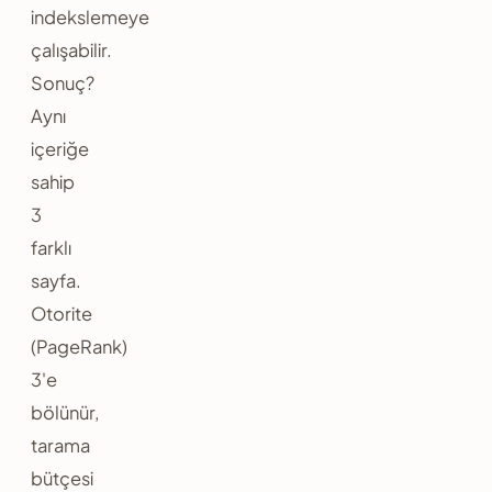
indekslemeye
çalışabilir.
Sonuç?
Aynı
içeriğe
sahip
3
farklı
sayfa.
Otorite
(PageRank)
3'e
bölünür,
tarama
bütçesi