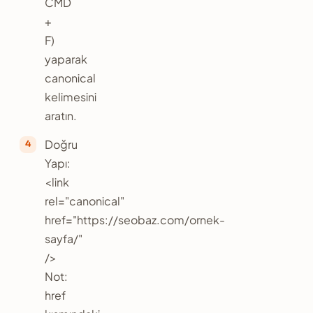
CMD
+
F)
yaparak
canonical
kelimesini
aratın.
Doğru
Yapı:
<link
rel="canonical"
href="https://seobaz.com/ornek-
sayfa/"
/>
Not:
href