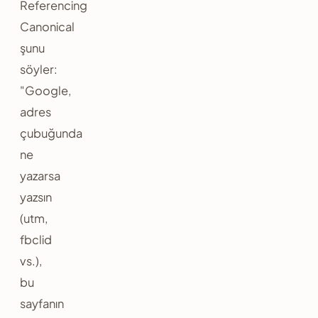
Referencing
Canonical
şunu
söyler:
"Google,
adres
çubuğunda
ne
yazarsa
yazsın
(utm,
fbclid
vs.),
bu
sayfanın