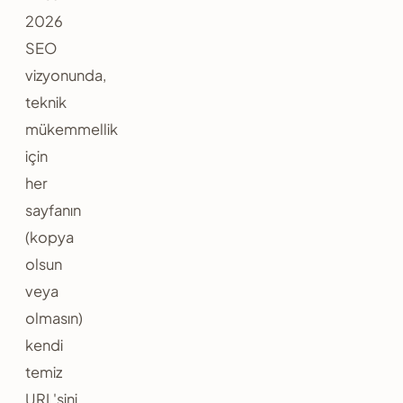
2026
SEO
vizyonunda,
teknik
mükemmellik
için
her
sayfanın
(kopya
olsun
veya
olmasın)
kendi
temiz
URL'sini