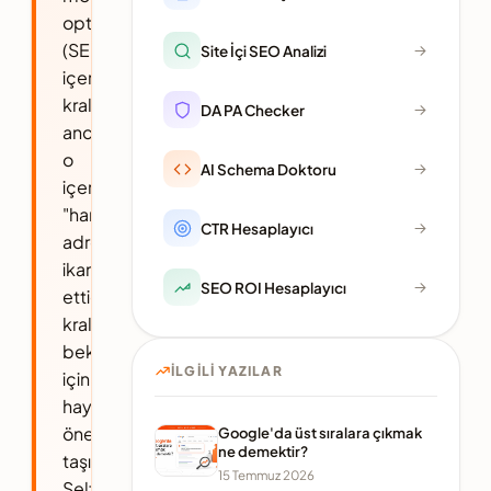
optimizasyonunda
(SEO)
Site İçi SEO Analizi
içerik
kraldır,
DA PA Checker
ancak
o
AI Schema Doktoru
içeriğin
"hangi
CTR Hesaplayıcı
adreste"
ikamet
SEO ROI Hesaplayıcı
ettiği
krallığın
bekası
İLGILI YAZILAR
için
hayati
önem
Google'da üst sıralara çıkmak
ne demektir?
taşır.
15 Temmuz 2026
Self-