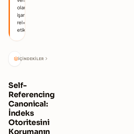
olarak
işaretlediği
rel="canonical"
etiketidir.
İÇINDEKILER
Self-
Referencing
Canonical:
İndeks
Otoritesini
Korumanın