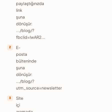
paylaştığınızda
link
şuna
dönüşür:
.../blog/?
fbclid=IwAR2...
E-
posta
bülteninde
şuna
dönüşür:
.../blog/?
utm_source=newsletter
Site
içi
aramada