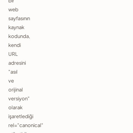
bir
web
sayfasının
kaynak
kodunda,
kendi
URL
adresini
"asıl
ve
orijinal
versiyon"
olarak
işaretlediği
rel="canonical"