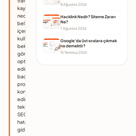
trafik
8 Ağustos 2026
kaybının
nedenlerini
Hacklink Nedir? Siteme Zararı
Ne?
belirleyin,
7 Ağustos 2026
içeriğinizi
kullanıcı
Google'da üst sıralara çıkmak
beklentilerine
ne demektir?
15 Temmuz 2026
göre
optimize
edin,
backlink
profilinizi
kontrol
edin,
teknik
SEO
hatalarını
giderin