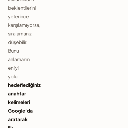
beklentilerini
yeterince
karşılamıyorsa,
sıralamanız
düşebilir.
Bunu
anlamanın
en iyi
yolu,
hedeflediğiniz
anahtar
kelimeleri
Google’da
aratarak
ilk