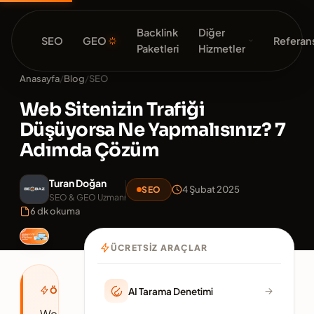
Backlink
Diğer
SEO
GEO
Referans
Paketleri
Hizmetler
Anasayfa
/
Blog
/
SEO
Web Sitenizin Trafiği
Düşüyorsa Ne Yapmalısınız? 7
Adımda Çözüm
Turan Doğan
4 Şubat 2025
SEO
SEO & GEO Uzmanı
6 dk okuma
ÜCRETSIZ ARAÇLAR
ÖZET
AI Tarama Denetimi
Web