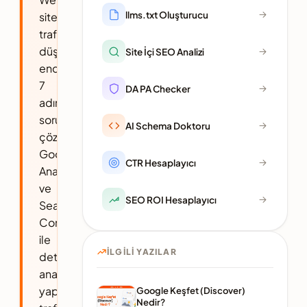
llms.txt Oluşturucu
sitenizin
trafiği
düşüyorsa
Site İçi SEO Analizi
endişelenmeyin,
7
DA PA Checker
adımda
sorunu
AI Schema Doktoru
çözebilirsiniz!
Google
CTR Hesaplayıcı
Analytics
ve
SEO ROI Hesaplayıcı
Search
Console
ile
İLGILI YAZILAR
detaylı
analiz
yaparak
Google Keşfet (Discover)
Nedir?