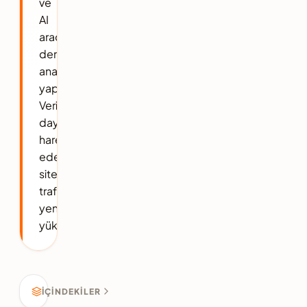
ve
AI
araçlarıyla
derinlemesine
analiz
yapın.
Verilere
dayalı
hareket
ederek,
sitenizin
trafiğini
yeniden
yükseltin.
İÇINDEKILER