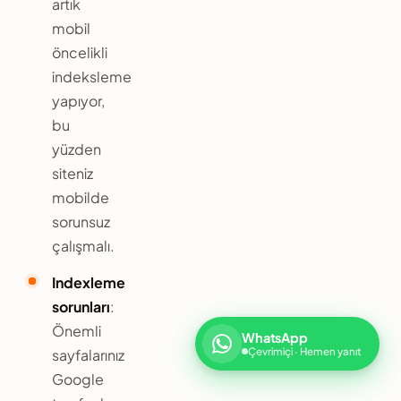
artık
mobil
öncelikli
indeksleme
yapıyor,
bu
yüzden
siteniz
mobilde
sorunsuz
çalışmalı.
Indexleme
sorunları
:
Önemli
WhatsApp
Çevrimiçi · Hemen yanıt
sayfalarınız
Google