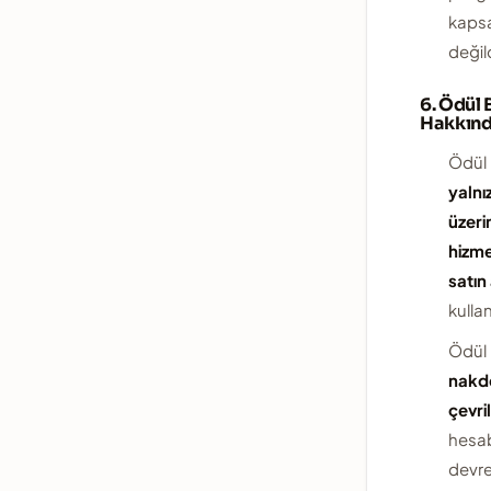
kaps
değild
6. Ödül 
Hakkın
Ödül 
yalnı
üzer
hizm
satın
kullanı
Ödül 
nakd
çevri
hesa
devre