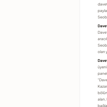
davet 
payla
Seoba
Davet
Davet
aracıl
Seoba
olan 
Davet
üyen
panel
"Dave
Kaza
bölü
alan, 
bağla