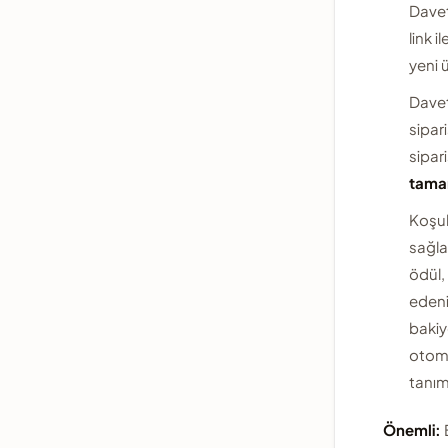
Davet
link 
yeni ü
Davet 
sipari
sipar
tama
Koşul
sağl
ödül,
eden
bakiy
otom
tanım
Önemli: