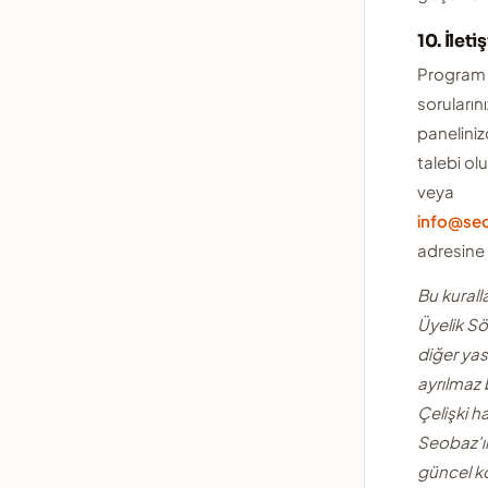
10. İleti
Program il
sorularını
panelini
talebi olu
veya
info@se
adresine y
Bu kurall
Üyelik S
diğer yas
ayrılmaz b
Çelişki h
Seobaz'ın
güncel ko