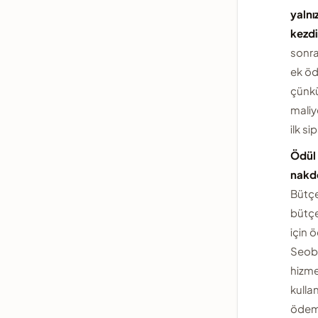
yalnı
kezdi
sonrak
ek öd
çünk
maliy
ilk si
Ödül 
nakde
Bütç
bütçe
için ö
Seob
hizme
kullan
ödeme