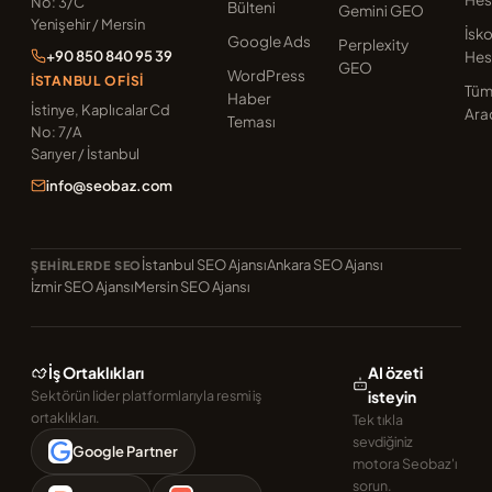
No: 3/C
Bülteni
Gemini GEO
Yenişehir / Mersin
İsk
Google Ads
Perplexity
+90 850 840 95 39
Hes
GEO
WordPress
İSTANBUL OFISI
Tü
Haber
İstinye, Kaplıcalar Cd
Ara
Teması
No: 7/A
Sarıyer / İstanbul
info@seobaz.com
İstanbul SEO Ajansı
Ankara SEO Ajansı
ŞEHIRLERDE SEO
İzmir SEO Ajansı
Mersin SEO Ajansı
İş Ortaklıkları
AI özeti
Sektörün lider platformlarıyla resmi iş
isteyin
ortaklıkları.
Tek tıkla
sevdiğiniz
Google Partner
motora Seobaz'ı
sorun.