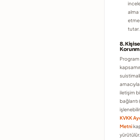
incel
alma 
etme 
tutar.
8. Kişise
Korunm
Program
kapsamı
suistima
amacıyla 
iletişim bi
bağlantı (
işlenebili
KVKK Ay
Metni
ka
yürütülür