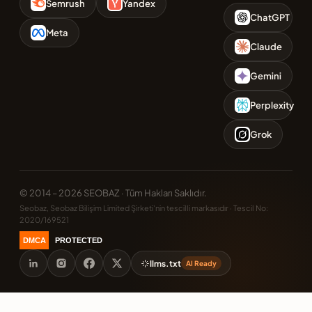
Semrush
Yandex
ChatGPT
Meta
Claude
Gemini
Perplexity
Grok
© 2014 – 2026 SEOBAZ · Tüm Hakları Saklıdır.
Seobaz, Seobaz Bilişim Limited Şirketi'nin tescilli markasıdır · Tescil No:
2020/169521
DMCA
PROTECTED
llms.txt
AI Ready