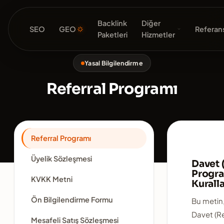
Backlink
Diğer
SEO
GEO
Referans
Paketleri
Hizmetler
Yasal Bilgilendirme
Referral Programı
Referral Programı
Üyelik Sözleşmesi
Davet 
Progr
KVKK Metni
Kuralla
Ön Bilgilendirme Formu
Bu metin
Davet (Re
Mesafeli Satış Sözleşmesi