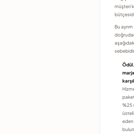
müşteri 
bütçesidi
Bu ayrım 
doğrudan 
aşağıdaki 
sebebidir
Ödül,
marj
karşı
Hizm
paket
%25 s
üsteli
eden 
bulu