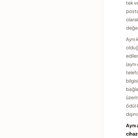
tek v
posta
olara
değerl
Aynı k
olduğ
edile
(aynı
telef
bilgis
bağla
üzeri
ödül
dışın
Aynı 
cihaz