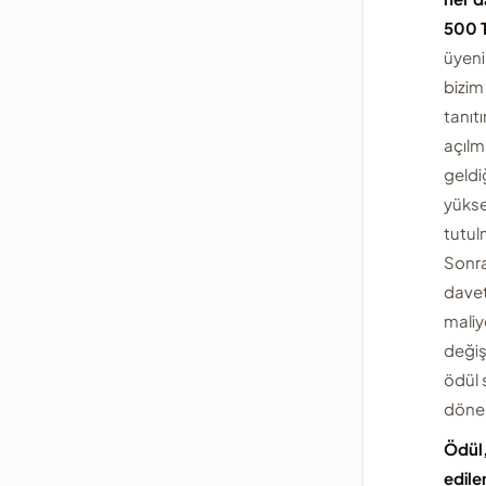
500 T
üyeni
bizim 
tanıt
açılm
geldi
yüks
tutul
Sonra
davet
maliy
değiş
ödül 
döner
Ödül
edile