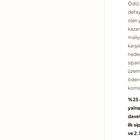
Ödül,
defa
olan 
kaza
maliy
karşıl
neden
sipar
üzeri
ödene
komis
%25 
yalnız
davet
ilk si
ve 2.