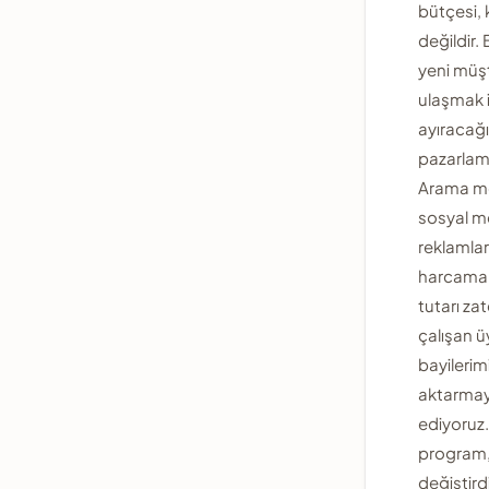
bütçesi, 
değildir.
yeni müş
ulaşmak 
ayıracağ
pazarlam
Arama m
sosyal 
reklamlar
harcamak
tutarı za
çalışan ü
bayilerim
aktarmayı
ediyoruz.
program
değiştird