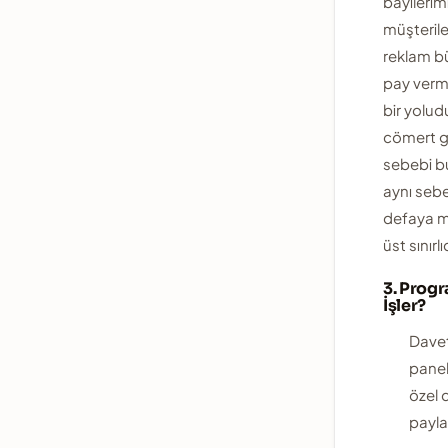
bayilerim
müşterile
reklam b
pay verm
bir yolud
cömert 
sebebi b
aynı sebe
defaya m
üst sınırlıd
3. Prog
İşler?
Dave
panel
özel d
paylaş