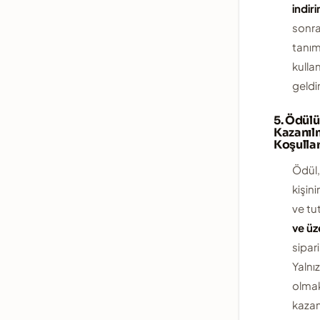
indir
sonra
tanım
kulla
geldi
5. Ödül
Kazanıl
Koşullar
Ödül,
kişin
ve tu
ve üz
sipari
Yalnı
olma
kaza