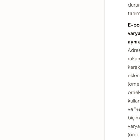
duru
tanı
E-po
varya
aynı 
Adre
raka
karak
ekle
(orne
ornek
kulla
ve "+
biçim
varya
(orn