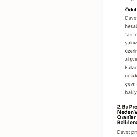
Ödül 
Dave
hesa
tanım
yalnı
üzeri
alışve
kullan
nakd
çevr
bakiy
2. Bu P
Neden V
Oranlar
Belirlen
Davet pr