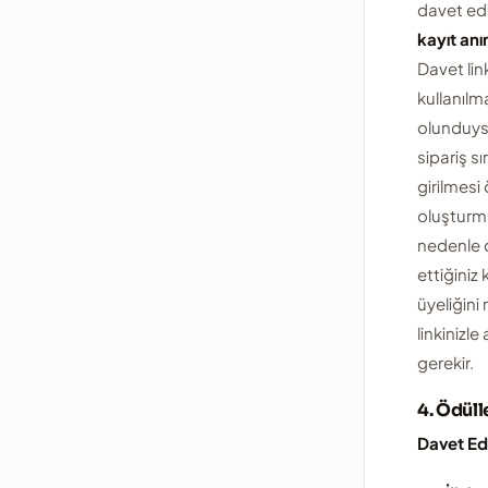
davet edi
kayıt an
Davet lin
kullanıl
olunduys
sipariş s
girilmesi
oluşturm
nedenle 
ettiğiniz 
üyeliğini
linkinizl
gerekir.
4. Ödüll
Davet Ed