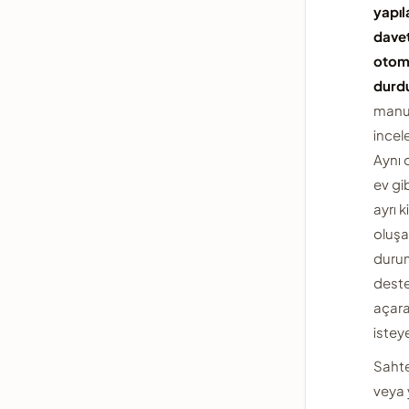
yapıl
davet
otoma
durdu
manu
incel
Aynı 
ev gi
ayrı k
oluş
duru
deste
açara
isteye
Sahte
veya y