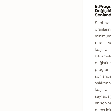
9. Prog
Değişikl
Sonlan
Seobaz; 
oranlarını,
minimum 
tutarını 
koşullar
bildirmek
değiştir
programı
sonlandı
saklı tut
koşullar
sayfada 
en son ha
geçerlidir