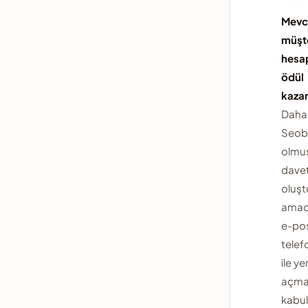
Mevcu
müşte
hesa
ödül
kaza
Daha
Seob
olmuş 
dave
oluş
amacıy
e-po
telef
ile y
açmas
kabul 