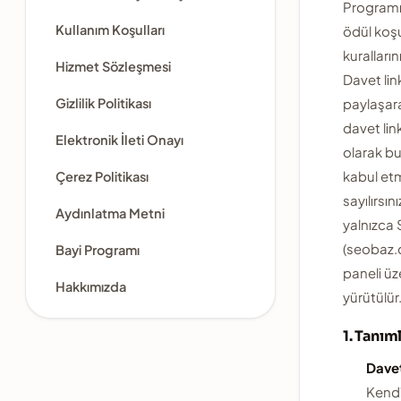
Programı'n
Kullanım Koşulları
ödül koşu
kuralların
Hizmet Sözleşmesi
Davet link
Gizlilik Politikası
paylaşara
davet link
Elektronik İleti Onayı
olarak bu 
kabul et
Çerez Politikası
sayılırsın
Aydınlatma Metni
yalnızca
(seobaz.
Bayi Programı
paneli ü
Hakkımızda
yürütülür
1. Tanım
Dave
Kendi