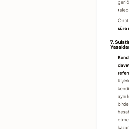
geri 
talep
Ödül 
süre 
7. Suist
Yasaklar
Kend
davet
refer
Kişin
kendi
aynı k
birde
hesab
etmes
kaza