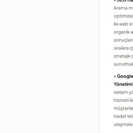
Arama m
optimiza
ile web si
organik 
sonuçlar
sıralara ç
stratejik
sunulmak
•
Google
Yönetimi
reklam y
hizmeti il
müşterile
hedef kit
ulaşmalar