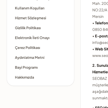
Mah. 200
Kullanım Koşulları
NO:22/A 
Mersin
Hizmet Sözleşmesi
•
Telefo
Gizlilik Politikası
0850 84
•
E-post
Elektronik İleti Onayı
info@se
Çerez Politikası
•
Web Sit
www.seo
Aydınlatma Metni
2. Sunul
Bayi Programı
Hizmetle
Hakkımızda
SEOBAZ 
müşterile
aşağıdaki
sunmakta
•
SEO Hi