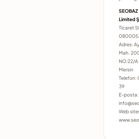
SEOBAZ B
Limited Ş
Ticaret Si
080005
Adres: Ay
Mah. 200
NO:22/A 
Mersin
Telefon:
39
E-posta:
info@se
Web sites
www.seo