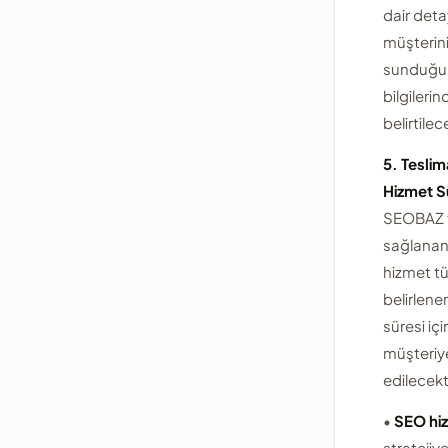
dair deta
müşterini
sunduğu 
bilgilerin
belirtilece
5. Teslim
Hizmet S
SEOBAZ 
sağlanan 
hizmet t
belirlene
süresi iç
müşteriy
edilecekti
•
SEO hiz
stratejiy