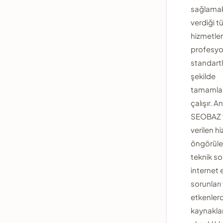
sağlamak
verdiği 
hizmetler
profesyo
standart
şekilde
tamamlan
çalışır. A
SEOBAZ 
verilen h
öngörül
teknik so
internet 
sorunları
etkenler
kaynakla