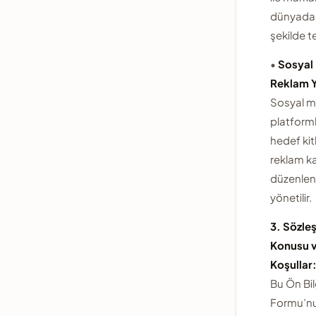
dünyada 
şekilde te
•
Sosyal
Reklam Y
Sosyal 
platform
hedef kit
reklam k
düzenleni
yönetilir.
3. Sözle
Konusu v
Koşullar
Bu Ön Bi
Formu’nu