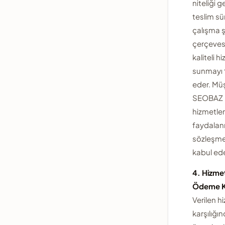
niteliği g
teslim sü
çalışma ş
çerçeves
kaliteli h
sunmayı 
eder. Müş
SEOBAZ
hizmetle
faydalanm
sözleşm
kabul ede
4. Hizmet
Ödeme Ko
Verilen h
karşılığı