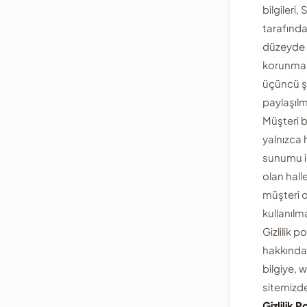
bilgileri
tarafında
düzeyde gi
korunmak
üçüncü ş
paylaşıl
Müşteri bi
yalnızca 
sunumu iç
olan hall
müşteri o
kullanılm
Gizlilik p
hakkında
bilgiye, 
sitemizde
Gizlilik P