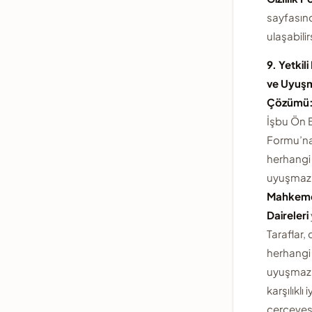
sayfasın
ulaşabilir
9. Yetki
ve Uyuşm
Çözümü
İşbu Ön B
Formu’na 
herhangi 
uyuşmazl
Mahkemel
Daireleri
Taraflar,
herhangi 
uyuşmazlı
karşılıklı i
çerçeves