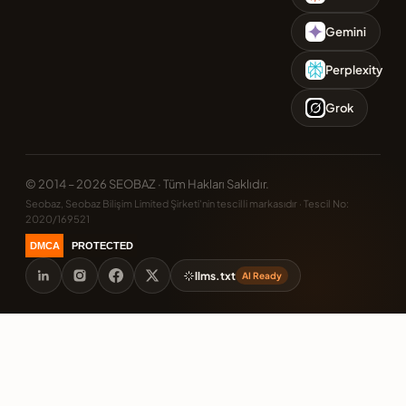
Gemini
Perplexity
Grok
© 2014 – 2026 SEOBAZ · Tüm Hakları Saklıdır.
Seobaz, Seobaz Bilişim Limited Şirketi'nin tescilli markasıdır · Tescil No:
2020/169521
DMCA
PROTECTED
llms.txt
AI Ready