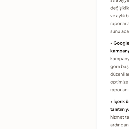
değişiklik
ve aylık 
raporlarl
sunulacak
•
Google
kampany
kampany
göre başla
düzenli ar
optimize 
raporlanır
•
İçerik ü
tanıtım ya
hizmet ta
ardından 