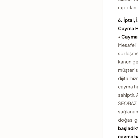
raporlanır
6. İptal,
Cayma H
•
Cayma 
Mesafeli
sözleşme
kanun ge
müşteri s
dijital hi
cayma h
sahiptir.
SEOBAZ 
sağlanan
doğası g
başladık
cayma h