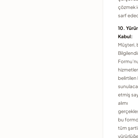
çözmek i
sarf edec
10. Yürür
Kabul:
Müşteri,
Bilgilend
Formu’nu
hizmetler
belirtilen
sunulaca
etmiş say
alımı
gerçekleş
bu formda
tüm şartl
yürürlüğe