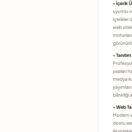
•
İçerik Ü
uyumlu v
içerikler 
web sitel
motorlar
görünürlüğ
•
Tanıtım 
Profesyo
yazıları h
medya ku
yayımlan
bilinirliği a
•
Web Ta
Modern ve
dostu we
ile markal