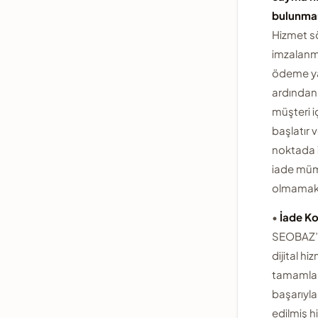
bulunma
Hizmet s
imzalanm
ödeme ya
ardında
müşteri i
başlatır 
noktada 
iade mü
olmamakt
•
İade Ko
SEOBAZ’
dijital hi
tamamla
başarıyla
edilmiş h