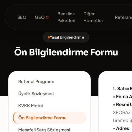
Backlink
Diğer
SEO
GEO
Referans
Paketleri
Hizmetler
Yasal Bilgilendirme
Ön Bilgilendirme Formu
Referral Programı
1. Satıcı B
Üyelik Sözleşmesi
•
Firma A
•
Resmi 
KVKK Metni
SEOBAZ B
Ön Bilgilendirme Formu
Limited Ş
•
Adres:
Mesafeli Satış Sözleşmesi