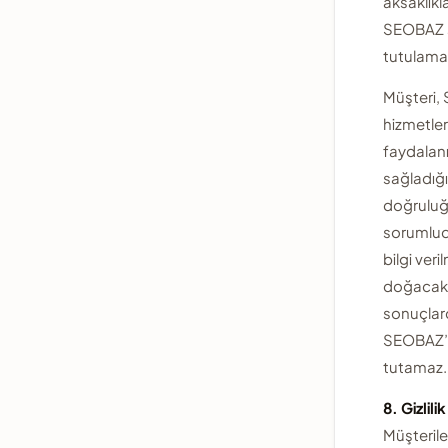
aksaklıkl
SEOBAZ 
tutulama
Müşteri,
hizmetle
faydalan
sağladığı 
doğrulu
sorumlud
bilgi ver
doğacak
sonuçla
SEOBAZ’ı
tutamaz.
8. Gizlili
Müşteriler