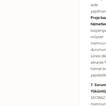
iade
yapılmam
Proje baz
hizmetle
başlangı
müşteri
memnuniy
durumund
süresi di
alınarak 
hizmet be
yapılabilir
7. Sorum
Yükümlül
SEOBAZ,
memnuniy