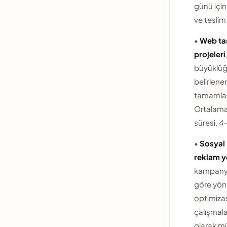
günü için
ve teslim 
•
Web ta
projeleri
büyüklüğ
belirlene
tamamlan
Ortalama
süresi, 4
•
Sosyal
reklam y
kampany
göre yöne
optimiza
çalışmala
olarak m