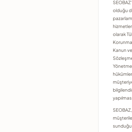
SEOBAZ’
olduğu dij
pazarla
hizmetleri
olarak Tü
Korunma
Kanun ve
Sözleşme
Yönetmel
hükümler
müşteriy
bilgilend
yapılması
SEOBAZ,
müşterile
sunduğu 