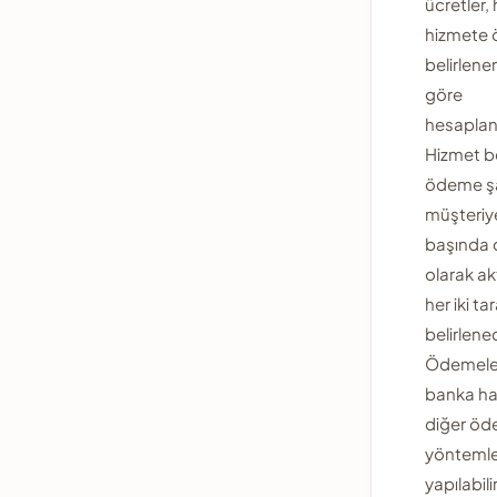
ücretler, 
hizmete ö
belirlenen
göre
hesaplan
Hizmet b
ödeme şar
müşteriy
başında 
olarak ak
her iki ta
belirlenec
Ödemeler 
banka ha
diğer ö
yöntemler
yapılabil