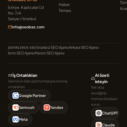
Tü
Haber
İstinye, Kaplıcalar Cd
Ara
Teması
No: 7/A
Sarıyer / İstanbul
info@seobaz.com
İstanbul SEO Ajansı
Ankara SEO Ajansı
ŞEHIRLERDE SEO
İzmir SEO Ajansı
Mersin SEO Ajansı
İş Ortaklıkları
AI özeti
Sektörün lider platformlarıyla resmi iş
isteyin
ortaklıkları.
Tek tıkla
sevdiğiniz
Google Partner
motora Seobaz'ı
sorun.
Semrush
Yandex
ChatGPT
Meta
Claude