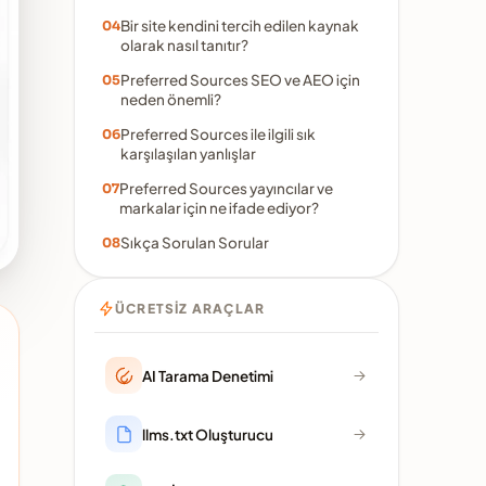
Bir site kendini tercih edilen kaynak
olarak nasıl tanıtır?
Preferred Sources SEO ve AEO için
neden önemli?
Preferred Sources ile ilgili sık
karşılaşılan yanlışlar
Preferred Sources yayıncılar ve
markalar için ne ifade ediyor?
Sıkça Sorulan Sorular
ÜCRETSIZ ARAÇLAR
AI Tarama Denetimi
llms.txt Oluşturucu