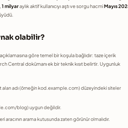
,
1 milyar
aylık aktif kullanıcıyı aştı ve sorgu hacmi
Mayıs 202
üyüdü.
ynak olabilir?
çıklamasına göre temel bir koşula bağlıdır: taze içerik
h Central dokümanı ek bir teknik kısıt belirtir. Uygunluk
lt alan adı (örneğin kod.example.com) düzeyindeki siteler
ple.com/blog) uygun değildir.
eri aracının arama kutusunda zaten görünür olmalıdır.