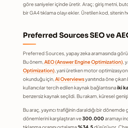
göre saniyeler içinde üretir. Araç; giriş metni, but
bir GA4 tıklama olayı ekler. Üretilen kod, sitenin h
Preferred Sources SEO ve AE
Preferred Sources, yapay zeka aramasında görünür
Bu önem,
AEO (Answer Engine Optimization)
, 
Optimization)
, yani üretken motor optimizasyonu
okunduğu için,
AI Overviews
yanıtında öne çıkan b
kullanıcılar tercih edilen kaynak bağlantısına
iki k
benzersiz kaynak seçildi. Bu rakam, küresel gen
Bu araç, yayıncı trafiğinin daraldığı bir dönemde
dönemlerini karşılaştıran ve
300.000
aramayı in
tıklanma oranını ortalama
%34,5
düşürüyor. Char