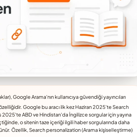
lar), Google Arama'nın kullanıcıya güvendiği yayıncıları
özelliğidir. Google bu aracı ilk kez Haziran 2025'te Search
s 2025'te ABD ve Hindistan'da İngilizce sorgular için yayına
çtiğinde, o sitenin taze içeriği ilgili haber sorgularında daha
rünür. Özellik, Search personalization (Arama kişiselleştirme)