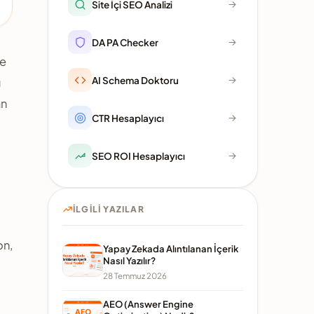
Site İçi SEO Analizi
DA PA Checker
se
AI Schema Doktoru
ı
an
CTR Hesaplayıcı
SEO ROI Hesaplayıcı
İLGILI YAZILAR
on,
Yapay Zekada Alıntılanan İçerik
Nasıl Yazılır?
28 Temmuz 2026
AEO (Answer Engine