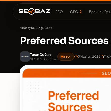
SEO
GEO
Backlink Pake
Anasayfa
/
Blog
/
GEO
Preferred Sources 
Turan Doğan
3 Haziran 2026
11 d
GEO
SEO & GEO Uzmanı