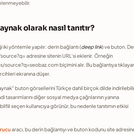
elenmeyebilir.
kaynak olarak nasıl tanıtır?
iki yöntemle yapılır: derin bağlantı (
deep link
) ve buton. De
urce?q= adresine sitenin URL'si eklenir. Örneğin
source?q=seobaz.com biçimini alır. Bu bağlantıya tıklaya
rcihleri ekranına düşer.
ak" buton görsellerini Türkçe dahil birçok dilde indirilebili
di tasarımlarını diğer sosyal medya çağrılarının yanına
bilfiil seçen kullanıcıya görünür, bu nedenle tanıtımın etkisi
urucu
aracı, bu derin bağlantıyı ve buton kodunu site adresin