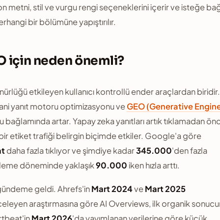
on metni, stil ve vurgu rengi seçeneklerini içerir ve isteğe bağ
erhangi bir bölümüne yapıştırılır.
O için neden önemli?
lüğü etkileyen kullanıcı kontrollü ender araçlardan biridir.
yani yanıt motoru optimizasyonu ve
GEO (Generative Engin
 bağlamında artar. Yapay zeka yanıtları artık tıklamadan ön
ir etiket trafiği belirgin biçimde etkiler. Google'a göre
at
daha fazla tıklıyor ve şimdiye kadar
345.000
'den fazla
işleme döneminde yaklaşık
90.000
iken hızla arttı.
 gündeme geldi. Ahrefs'in
Mart 2024
ve
Mart 2025
celeyen araştırmasına göre AI Overviews, ilk organik sonucu
tbeat'in
Mart 2026
'da yayımlanan verilerine göre küçük