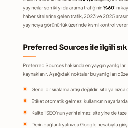
yayıncılar son iki yılda arama trafiğinin
%60
'ını k
haber sitelerine gelen trafik, 2023 ve 2025 aras
yayıncıya görünürlük üzerinde kısmi kontrol vere
Preferred Sources ile ilgili sık
Preferred Sources hakkında en yaygın yanılgılar
kaynaklanır. Aşağıdaki noktalar bu yanılgıları düzel
Genel bir sıralama artışı değildir: site yalnızca
Etiket otomatik gelmez: kullanıcının ayarlardan
Kaliteli SEO'nun yerini almaz: site yine de taze
Derin bağlantı yalnızca Google hesabıyla giriş 