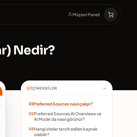
Müşteri Paneli
r) Nedir?
İÇINDEKILER
Preferred Sources nasıl çalışır?
Preferred Sources AI Overviews ve
AI Mode'da nasıl görünür?
Hangi siteler tercih edilen kaynak
olabilir?