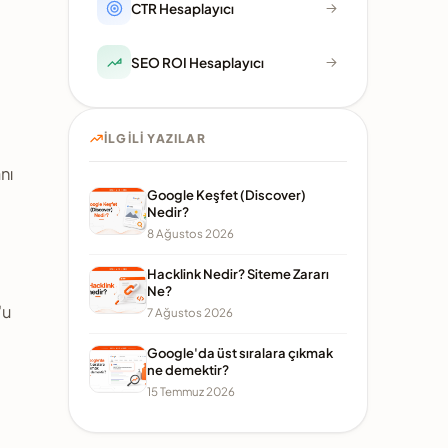
CTR Hesaplayıcı
SEO ROI Hesaplayıcı
İLGILI YAZILAR
nı
Google Keşfet (Discover)
Nedir?
8 Ağustos 2026
Hacklink Nedir? Siteme Zararı
Ne?
'u
7 Ağustos 2026
Google'da üst sıralara çıkmak
ne demektir?
15 Temmuz 2026