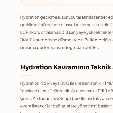
Hydration gecikmesi, sunucu tarafında render edilm
getirilmesi sürecinde oluşan bekleme süresidir. 2
LCP skoru ortalaması 3.8 saniyeye yükselmekte 
"kötü" kategorisine düşmektedir. Bu iki metriğin
sıralama performansını doğrudan belirler.
Hydration Kavramının Teknik
Hydration, SSR veya SSG ile üretilen statik HTML
"canlandırılması" sürecidir. Sunucu tam HTML'i gönd
görür. Ardından JavaScript bundle'ı indirilir, pars
event listener'lar bağlar, state yönetimini başlat