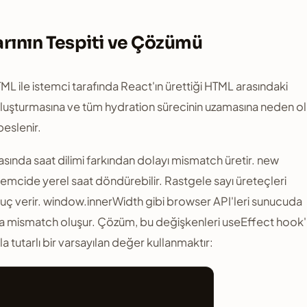
rının Tespiti ve Çözümü
L ile istemci tarafında React'ın ürettiği HTML arasındaki
en oluşturmasına ve tüm hydration sürecinin uzamasına neden ol
beslenir.
asında saat dilimi farkından dolayı mismatch üretir. new
emcide yerel saat döndürebilir. Rastgele sayı üreteçleri
onuç verir. window.innerWidth gibi browser API'leri sunucuda
a mismatch oluşur. Çözüm, bu değişkenleri useEffect hook
a tutarlı bir varsayılan değer kullanmaktır: