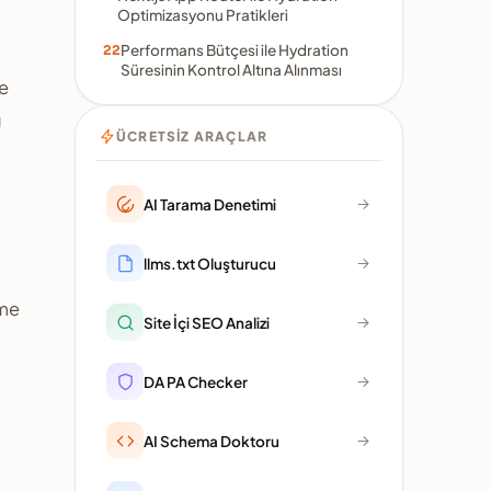
Optimizasyonu Pratikleri
Performans Bütçesi ile Hydration
Süresinin Kontrol Altına Alınması
ce
ı
ÜCRETSIZ ARAÇLAR
AI Tarama Denetimi
llms.txt Oluşturucu
lme
Site İçi SEO Analizi
DA PA Checker
AI Schema Doktoru