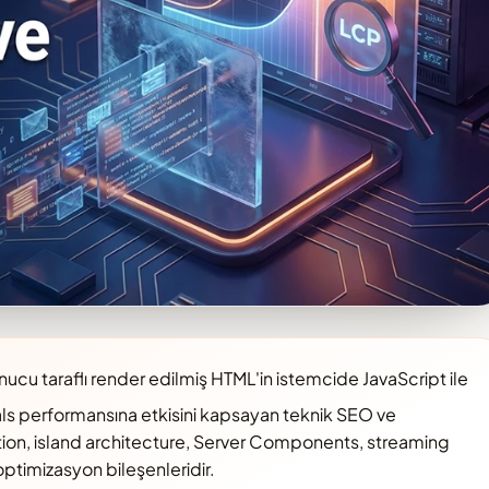
ucu taraflı render edilmiş HTML'in istemcide JavaScript ile
als performansına etkisini kapsayan teknik SEO ve
tion, island architecture, Server Components, streaming
ptimizasyon bileşenleridir.