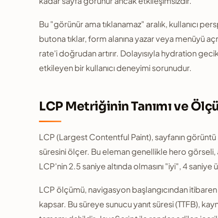
kadar sayfa görünür ancak etkileşimsizdir.
Bu "görünür ama tıklanamaz" aralık, kullanıcı pers
butona tıklar, form alanına yazar veya menüyü açma
rate'i doğrudan artırır. Dolayısıyla hydration geci
etkileyen bir kullanıcı deneyimi sorunudur.
LCP Metriğinin Tanımı ve Ölç
LCP (Largest Contentful Paint), sayfanın görüntü 
süresini ölçer. Bu eleman genellikle hero görseli
LCP'nin 2.5 saniye altında olmasını "iyi", 4 saniye ü
LCP ölçümü, navigasyon başlangıcından itibaren
kapsar. Bu süreye sunucu yanıt süresi (TTFB), ka