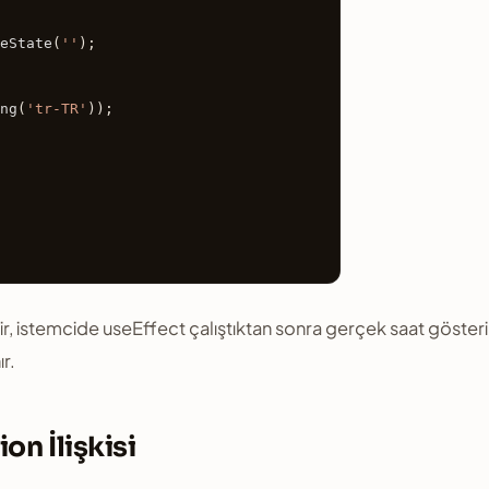
eState
(
''
);

ng
(
'tr-TR'
));

r, istemcide useEffect çalıştıktan sonra gerçek saat gösteril
r.
on İlişkisi