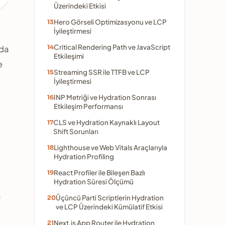
Üzerindeki Etkisi
Hero Görseli Optimizasyonu ve LCP
İyileştirmesi
Critical Rendering Path ve JavaScript
rda
Etkileşimi
e
Streaming SSR ile TTFB ve LCP
İyileştirmesi
INP Metriği ve Hydration Sonrası
Etkileşim Performansı
CLS ve Hydration Kaynaklı Layout
Shift Sorunları
Lighthouse ve Web Vitals Araçlarıyla
Hydration Profiling
React Profiler ile Bileşen Bazlı
Hydration Süresi Ölçümü
a
Üçüncü Parti Scriptlerin Hydration
ve LCP Üzerindeki Kümülatif Etkisi
Next.js App Router ile Hydration