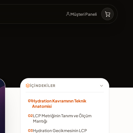
Müşteri Paneli
İÇINDEKILER
Hydration Kavramının Teknik
Anatomisi
LCP Metriğinin Tanımı ve Ölçüm
Mantığı
Hydration Gecikmesinin LCP