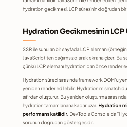
tamamı dahildir. JavaScript ile render edilen içeri
hydration gecikmesi, LCP süresinin doğrudan bir 
Hydration Gecikmesinin LCP 
SSR ile sunulan bir sayfada LCP elemanı (örneğin
JavaScript'ten bağımsız olarak ekrana çizer. Bu
çünkü LCP elemanı hydration'dan önce render ed
Hydration süreci sırasında framework DOM'u yeni
yeniden render edilebilir. Hydration mismatch d
sıfırdan oluşturur. Bu yeniden oluşturma sırasında
hydration tamamlanana kadar uzar.
Hydration mi
performans katilidir.
DevTools Console'da "Hydra
sorunun doğrudan göstergesidir.