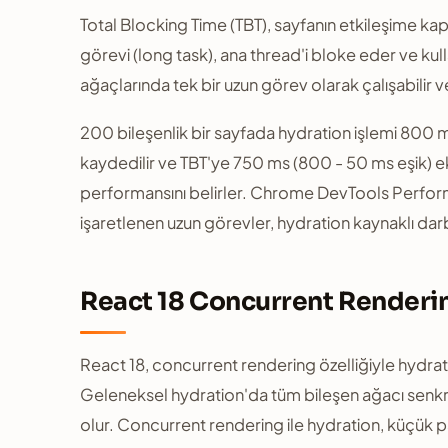
Total Blocking Time (TBT), sayfanın etkileşime ka
görevi (long task), ana thread'i bloke eder ve kull
ağaçlarında tek bir uzun görev olarak çalışabilir v
200 bileşenlik bir sayfada hydration işlemi 800 
kaydedilir ve TBT'ye 750 ms (800 - 50 ms eşik) ekl
performansını belirler. Chrome DevTools Perfor
işaretlenen uzun görevler, hydration kaynaklı da
React 18 Concurrent Renderin
React 18, concurrent rendering özelliğiyle hydratio
Geleneksel hydration'da tüm bileşen ağacı senkr
olur. Concurrent rendering ile hydration, küçük p