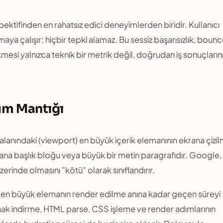
pektifinden en rahatsız edici deneyimlerden biridir. Kullanıcı
ya çalışır; hiçbir tepki alamaz. Bu sessiz başarısızlık, boun
kmesi yalnızca teknik bir metrik değil, doğrudan iş sonuçların
üm Mantığı
alanındaki (viewport) en büyük içerik elemanının ekrana çizi
, ana başlık bloğu veya büyük bir metin paragrafıdır. Google,
zerinde olmasını "kötü" olarak sınıflandırır.
 en büyük elemanın render edilme anına kadar geçen süreyi
ynak indirme, HTML parse, CSS işleme ve render adımlarının