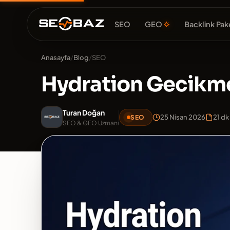
SEO
GEO
Backlink Pake
Anasayfa
/
Blog
/
SEO
Hydration Gecikme
Turan Doğan
25 Nisan 2026
21 d
SEO
SEO & GEO Uzmanı