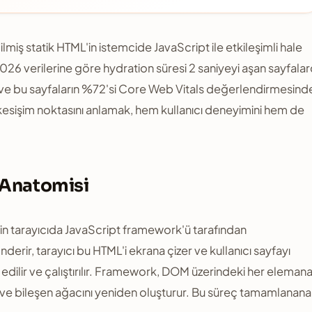
iş statik HTML'in istemcide JavaScript ile etkileşimli hale
026 verilerine göre hydration süresi 2 saniyeyi aşan sayfala
ve bu sayfaların %72'si Core Web Vitals değerlendirmesind
 kesişim noktasını anlamak, hem kullanıcı deneyimini hem de
 Anatomisi
'in tarayıcıda JavaScript framework'ü tarafından
erir, tarayıcı bu HTML'i ekrana çizer ve kullanıcı sayfayı
e edilir ve çalıştırılır. Framework, DOM üzerindeki her eleman
ır ve bileşen ağacını yeniden oluşturur. Bu süreç tamamlanana