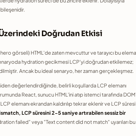
klerde hydration süreci de bu zincire eklenir. Dolayısıyla
bileşenidir.
Üzerindeki Doğrudan Etkisi
 hero görseli) HTML'de zaten mevcuttur ve tarayıcı bu elema
 senaryoda hydration gecikmesi LCP'yi doğrudan etkilemez;
ilmiştir. Ancak bu ideal senaryo, her zaman gerçekleşmez.
den değerlendirdiğinde, belirli koşullarda LCP elemanı
urumunda React, sunucu HTML'ini atıp istemci tarafında DOM
 LCP elemanı ekrandan kaldırılıp tekrar eklenir ve LCP süresi
smatch, LCP süresini 2-5 saniye artırabilen sessiz bir
tion failed" veya "Text content did not match" uyarıları bu