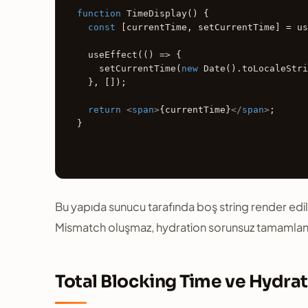
function
TimeDisplay
(
) {

const
 [currentTime, setCurrentTime] = 
us
useEffect
(
() =>
 {

setCurrentTime
(
new
Date
().
toLocaleStri
  }, []);

return
<
span
>
{currentTime}
</
span
>
;

}       

Bu yapıda sunucu tarafında boş string render edili
Mismatch oluşmaz, hydration sorunsuz tamamlanı
Total Blocking Time ve Hydrati