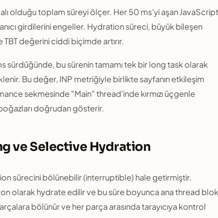
palı olduğu toplam süreyi ölçer. Her 50 ms'yi aşan JavaScrip
anıcı girdilerini engeller. Hydration süreci, büyük bileşen
e TBT değerini ciddi biçimde artırır.
ms sürdüğünde, bu sürenin tamamı tek bir long task olarak
enir. Bu değer, INP metriğiyle birlikte sayfanın etkileşim
mance sekmesinde "Main" thread'inde kırmızı üçgenle
rboğazları doğrudan gösterir.
g ve Selective Hydration
n sürecini bölünebilir (interruptible) hale getirmiştir.
on olarak hydrate edilir ve bu süre boyunca ana thread blo
arçalara bölünür ve her parça arasında tarayıcıya kontrol