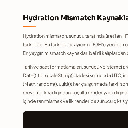
Hydration Mismatch Kaynakla
Hydration mismatch, sunucu tarafında üretilen HTM
farklılıktır. Bu farklılık, tarayıcının DOM'u yenid
En yaygın mismatch kaynakları belirli kalıplardan 
Tarih ve saat formatlamaları, sunucu ve istemci ar
Date().toLocaleString() ifadesi sunucuda UTC, ist
(Math.random(), uuid()) her çalıştırmada farklı s
mevcut olmadığından koşullu render yapıldığınd
içinde tanımlamak ve ilk render'da sunucu çıktısıyl