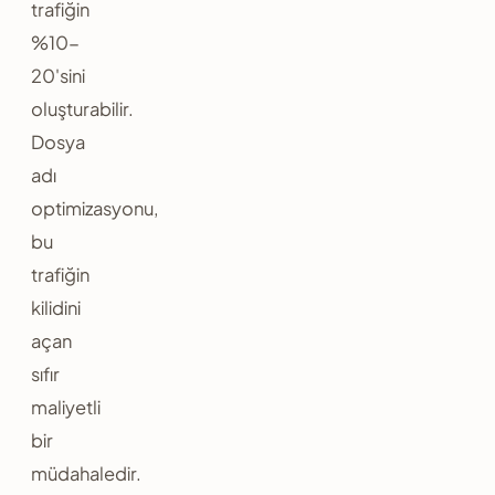
trafiğin
%10-
20'sini
oluşturabilir.
Dosya
adı
optimizasyonu,
bu
trafiğin
kilidini
açan
sıfır
maliyetli
bir
müdahaledir.