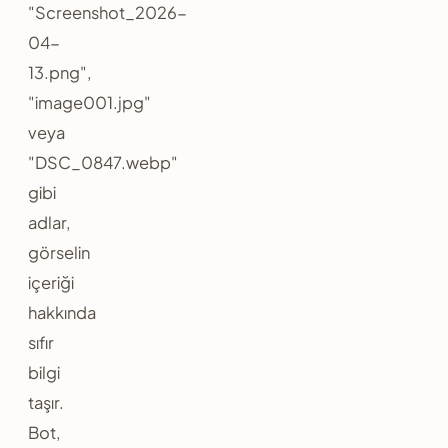
"Screenshot_2026-
04-
13.png",
"image001.jpg"
veya
"DSC_0847.webp"
gibi
adlar,
görselin
içeriği
hakkında
sıfır
bilgi
taşır.
Bot,