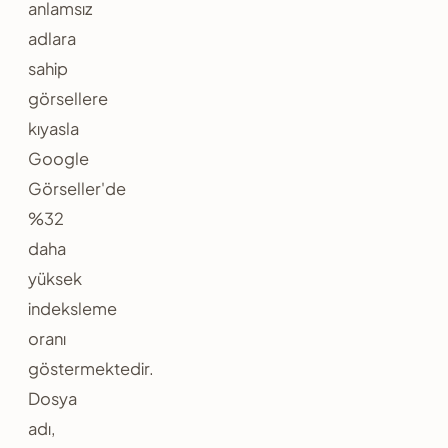
anlamsız
adlara
sahip
görsellere
kıyasla
Google
Görseller'de
%32
daha
yüksek
indeksleme
oranı
göstermektedir.
Dosya
adı,