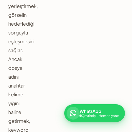
yerleştirmek,
görselin
hedeflediği
sorguyla
eşleşmesini
sağlar.
Ancak
dosya
adını
anahtar
kelime
yığını
WhatsApp
haline
Çevrimiçi · Hemen yanıt
getirmek,
keyword