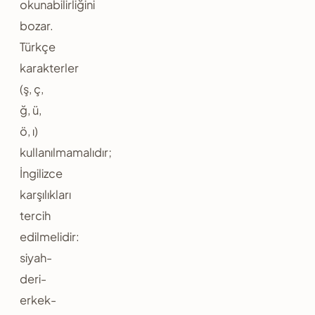
okunabilirliğini
bozar.
Türkçe
karakterler
(ş, ç,
ğ, ü,
ö, ı)
kullanılmamalıdır;
İngilizce
karşılıkları
tercih
edilmelidir:
siyah-
deri-
erkek-