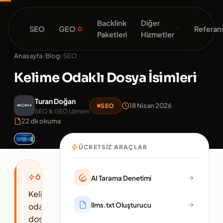
Backlink
Diğer
SEO
GEO
Referans
Paketleri
Hizmetler
Anasayfa
/
Blog
/
SEO
Kelime Odaklı Dosya İsimleri
Turan Doğan
18 Nisan 2026
SEO
SEO & GEO Uzmanı
22 dk okuma
ÜCRETSIZ ARAÇLAR
AI Tarama Denetimi
ÖZET
Kelime
llms.txt Oluşturucu
odaklı
dosya