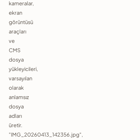
kameralar,
ekran
görüntüsü
araçları
ve
CMS
dosya
yükleyicileri,
varsayılan
olarak
anlamsız
dosya
adları
üretir.
"IMG_20260413_142356.jpg",