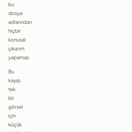
bu
dosya
adlarından
hiçbir
konusal
çıkarım
yapamaz.
Bu
kayıp,
tek
bir
görsel
için
küçük