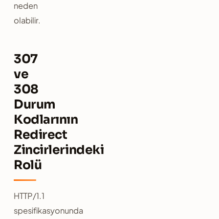
neden
olabilir.
307
ve
308
Durum
Kodlarının
Redirect
Zincirlerindeki
Rolü
HTTP/1.1
spesifikasyonunda