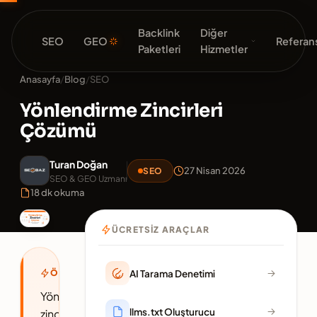
Backlink
Diğer
SEO
GEO
Referans
Paketleri
Hizmetler
Anasayfa
/
Blog
/
SEO
Yönlendirme Zincirleri
Çözümü
Turan Doğan
27 Nisan 2026
SEO
SEO & GEO Uzmanı
18 dk okuma
ÜCRETSIZ ARAÇLAR
AI Tarama Denetimi
ÖZET
Yönlendirme
llms.txt Oluşturucu
zinciri