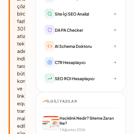
çözümü,
birden
Site İçi SEO Analizi
fazla
301/302
DA PA Checker
atlamasının
tek
AI Schema Doktoru
adıma
indirilmesiyle
CTR Hesaplayıcı
tarama
bütçesinin
SEO ROI Hesaplayıcı
korunması
ve
link
İLGILI YAZILAR
equity
transferinin
maksimize
Hacklink Nedir? Siteme Zararı
Ne?
edilmesi
7 Ağustos 2026
sürecidir.