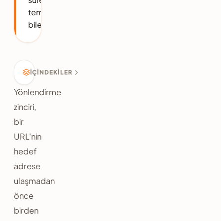
temel
bileşenleridir.
İÇINDEKILER
Yönlendirme
zinciri,
bir
URL'nin
hedef
adrese
ulaşmadan
önce
birden