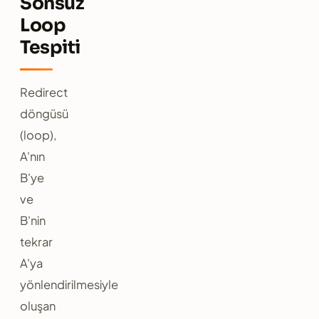
Sonsuz
Loop
Tespiti
Redirect
döngüsü
(loop),
A'nın
B'ye
ve
B'nin
tekrar
A'ya
yönlendirilmesiyle
oluşan